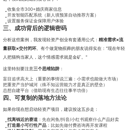
收集全市300+婚庆商家信息
开发智能匹配系统（新人填预算自动推荐方案）
设置服务保证金保障用户体验
三、成功背后的逻辑密码
分析这些案例，我发现轻资产创业有套通用公式：
精准需求×流
量获取×交付闭环
。有个做宠物殡葬的朋友说得实在："现在年轻
人把猫狗当家人，这个情感需求就是金矿。"
这里特别要注意
三个思维陷阱
：
盲目追求高大上（重要的事情说三遍：小需求也能做大市场）
把重资产当护城河（殊不知运营能力才是真正的壁垒）
总想自建平台（借助现有生态往往事半功倍）
四、可复制的落地方法论
如果你现在想启动轻资产项目，建议按这五步走：
找离钱近的赛道
：先在闲鱼/抖音/小红书观察什么产品好卖
打造最小可行性产品
：比如先做付费咨询再开发课程