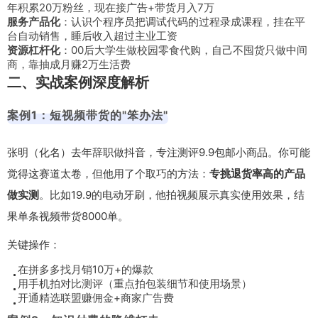
年积累20万粉丝，现在接广告+带货月入7万
服务产品化
：认识个程序员把调试代码的过程录成课程，挂在平
台自动销售，睡后收入超过主业工资
资源杠杆化
：00后大学生做校园零食代购，自己不囤货只做中间
商，靠抽成月赚2万生活费
二、实战案例深度解析
案例1：短视频带货的"笨办法"
张明（化名）去年辞职做抖音，专注测评9.9包邮小商品。你可能
觉得这赛道太卷，但他用了个取巧的方法：
专挑退货率高的产品
做实测
。比如19.9的电动牙刷，他拍视频展示真实使用效果，结
果单条视频带货8000单。
关键操作：
在拼多多找月销10万+的爆款
用手机拍对比测评（重点拍包装细节和使用场景）
开通精选联盟赚佣金+商家广告费