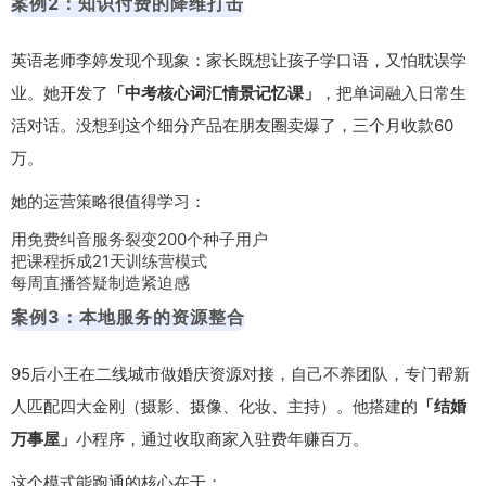
案例2：知识付费的降维打击
英语老师李婷发现个现象：家长既想让孩子学口语，又怕耽误学
业。她开发了
「中考核心词汇情景记忆课」
，把单词融入日常生
活对话。没想到这个细分产品在朋友圈卖爆了，三个月收款60
万。
她的运营策略很值得学习：
用免费纠音服务裂变200个种子用户
把课程拆成21天训练营模式
每周直播答疑制造紧迫感
案例3：本地服务的资源整合
95后小王在二线城市做婚庆资源对接，自己不养团队，专门帮新
人匹配四大金刚（摄影、摄像、化妆、主持）。他搭建的
「结婚
万事屋」
小程序，通过收取商家入驻费年赚百万。
这个模式能跑通的核心在于：