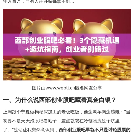
年入百万，而有人连补贴都拿不到...
图片由www.webtj.cn匿名网友分享
一、为什么说西部创业股吧藏着真金白银？
上周跟个宁夏做枸杞深加工的老板吃饭，他边涮羊肉边感慨："当
初要不是天天泡股吧看帖子，差点就栽在冷链物流这个坑里
了。"这话让我突然意识到，
西部创业股吧早就不只是讨论股票的