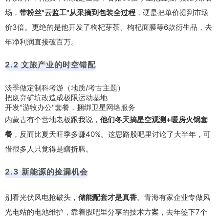
场，
带粉丝"云监工"从采摘到包装全过程
，硬是把单价提到市场
价3倍。更绝的是他开发了枸杞芽茶、枸杞面膜等6款衍生品，去
年净利润直接破百万。
2.2 文旅产业的时空错配
淡季做定制科考游（地质/考古主题）
把废弃矿坑改造成极限运动基地
开发"游牧办公"套餐，捆绑卫星网络服务
内蒙古有个营地老板跟我说，
他们冬天搞星空观测+暖房火锅套
餐
，反而比夏天旺季多赚40%。这思路股吧里讨论了大半年，可
惜很多人只觉得是瞎折腾。
2.3 新能源的捡漏机会
别看光伏风电抢破头，
储能配套才是真香
。青海有家企业专做风
光电站的电池维护，靠着股吧里分享的技术方案，去年签下7个