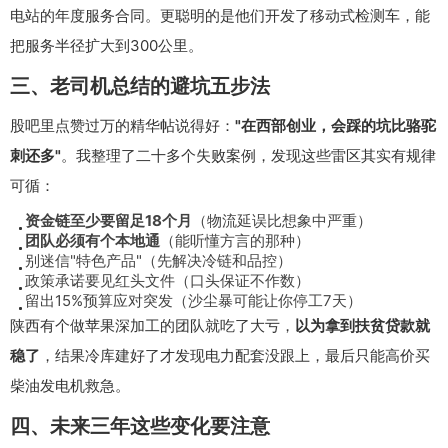
电站的年度服务合同。更聪明的是他们开发了移动式检测车，能
把服务半径扩大到300公里。
三、老司机总结的避坑五步法
股吧里点赞过万的精华帖说得好：
"在西部创业，会踩的坑比骆驼
刺还多"
。我整理了二十多个失败案例，发现这些雷区其实有规律
可循：
资金链至少要留足18个月
（物流延误比想象中严重）
团队必须有个本地通
（能听懂方言的那种）
别迷信"特色产品"（先解决冷链和品控）
政策承诺要见红头文件（口头保证不作数）
留出15%预算应对突发（沙尘暴可能让你停工7天）
陕西有个做苹果深加工的团队就吃了大亏，
以为拿到扶贫贷款就
稳了
，结果冷库建好了才发现电力配套没跟上，最后只能高价买
柴油发电机救急。
四、未来三年这些变化要注意