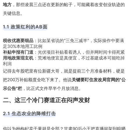
地方
，那些凌晨三点还在更新的帖子，可能藏着改变创业轨迹的
关键信息。
1.1 政策红利的AB面
税收优惠要细品
：比如某省说的"三免三减半"，实际操作中要满
足30%本地用工比例
补贴申报有门道
：光伏项目补贴看着诱人，但并网时间卡得死紧
用地政策现玄机
：荒滩地便宜是真便宜，不过基建成本可能吃掉
利润
记得去年股吧里有位新疆大哥，就是提前三个月准备材料，硬是
把200万补贴额度全吃下来了。他说
关键要盯住发改局官网的"公
示公告"栏
，比正式文件早半个月放消息。
二、这三个冷门赛道正在闷声发财
2.1 生态农业的降维打击
你以为种枸杞卖干果就是全部？甘肃90后小王把直播间架到晾晒