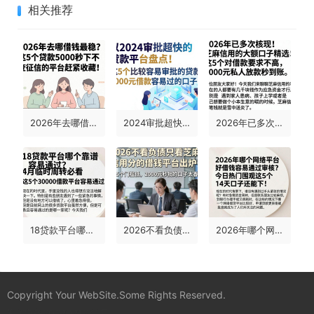
相关推荐
2026年去哪借钱最稳？这5个贷款5000秒下不查征信的平台赶紧收藏！
2024审批超快的贷款平台盘点！这5个比较容易审批的贷款平台，2000元借款容易过的口子汇总
2026年已多次核实！芝麻信用的大额口子精选：这5个对借款要求不高，8000元私人放款秒到账
18贷款平台哪个靠谱容易通过？4月临时周转必看，这5个30000借款平台容易通过
2026不看负债只看芝麻信用分的借钱平台出炉！这5个门槛低、2000元秒批的口子太香了
2026年哪个网络平台好借钱容易通过审核？今日热门围观这5个14天口子还能下！
Copyright Your WebSite.Some Rights Reserved.
蜀ICP备2022021241号