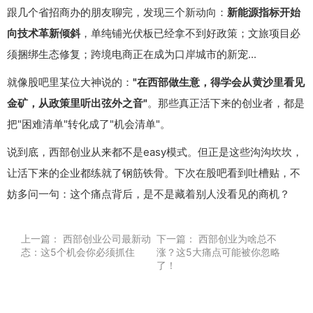
跟几个省招商办的朋友聊完，发现三个新动向：
新能源指标开始
向技术革新倾斜
，单纯铺光伏板已经拿不到好政策；文旅项目必
须捆绑生态修复；跨境电商正在成为口岸城市的新宠...
就像股吧里某位大神说的：
"在西部做生意，得学会从黄沙里看见
金矿，从政策里听出弦外之音"
。那些真正活下来的创业者，都是
把"困难清单"转化成了"机会清单"。
说到底，西部创业从来都不是easy模式。但正是这些沟沟坎坎，
让活下来的企业都练就了钢筋铁骨。下次在股吧看到吐槽贴，不
妨多问一句：这个痛点背后，是不是藏着别人没看见的商机？
上一篇：
西部创业公司最新动
下一篇：
西部创业为啥总不
态：这5个机会你必须抓住
涨？这5大痛点可能被你忽略
了！