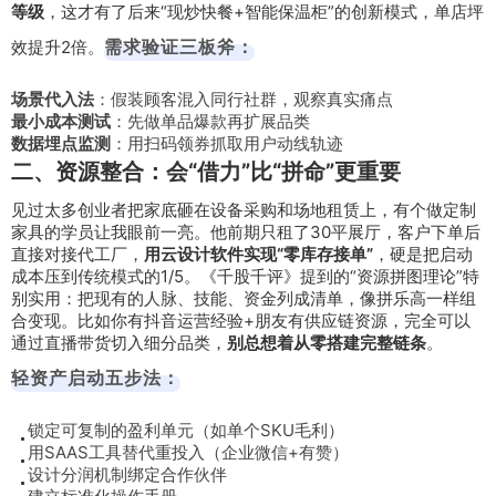
等级
，这才有了后来“现炒快餐+智能保温柜”的创新模式，单店坪
需求验证三板斧：
效提升2倍。
场景代入法
：假装顾客混入同行社群，观察真实痛点
最小成本测试
：先做单品爆款再扩展品类
数据埋点监测
：用扫码领券抓取用户动线轨迹
二、资源整合：会“借力”比“拼命”更重要
见过太多创业者把家底砸在设备采购和场地租赁上，有个做定制
家具的学员让我眼前一亮。他前期只租了30平展厅，客户下单后
直接对接代工厂，
用云设计软件实现“零库存接单”
，硬是把启动
成本压到传统模式的1/5。《千股千评》提到的“资源拼图理论”特
别实用：把现有的人脉、技能、资金列成清单，像拼乐高一样组
合变现。比如你有抖音运营经验+朋友有供应链资源，完全可以
通过直播带货切入细分品类，
别总想着从零搭建完整链条
。
轻资产启动五步法：
锁定可复制的盈利单元（如单个SKU毛利）
用SAAS工具替代重投入（企业微信+有赞）
设计分润机制绑定合作伙伴