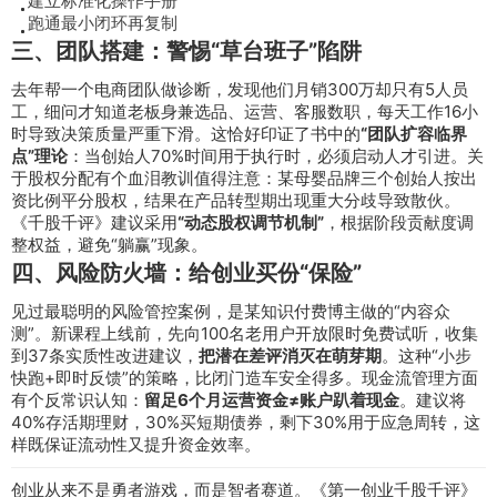
建立标准化操作手册
跑通最小闭环再复制
三、团队搭建：警惕“草台班子”陷阱
去年帮一个电商团队做诊断，发现他们月销300万却只有5人员
工，细问才知道老板身兼选品、运营、客服数职，每天工作16小
时导致决策质量严重下滑。这恰好印证了书中的
“团队扩容临界
点”理论
：当创始人70%时间用于执行时，必须启动人才引进。关
于股权分配有个血泪教训值得注意：某母婴品牌三个创始人按出
资比例平分股权，结果在产品转型期出现重大分歧导致散伙。
《千股千评》建议采用
“动态股权调节机制”
，根据阶段贡献度调
整权益，避免“躺赢”现象。
四、风险防火墙：给创业买份“保险”
见过最聪明的风险管控案例，是某知识付费博主做的“内容众
测”。新课程上线前，先向100名老用户开放限时免费试听，收集
到37条实质性改进建议，
把潜在差评消灭在萌芽期
。这种“小步
快跑+即时反馈”的策略，比闭门造车安全得多。现金流管理方面
有个反常识认知：
留足6个月运营资金≠账户趴着现金
。建议将
40%存活期理财，30%买短期债券，剩下30%用于应急周转，这
样既保证流动性又提升资金效率。
创业从来不是勇者游戏，而是智者赛道。《第一创业千股千评》