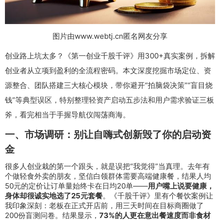
图片由www.webtj.cn匿名网友分享
创业路上坑太多？《第一创业千股千评》用300+真实案例，拆解
创业者从立项到盈利的全流程密码。本文深度挖掘市场定位、资
源整合、团队搭建三大核心模块，带你避开“拍脑袋决策”“盲目烧
钱”等典型误区，特别整理轻资产启动五步法和用户需求验证三板
斧，看完相当于手握导航仪闯荡商海。
一、市场调研：别让自嗨式创新毁了你的启动资
金
很多人创业栽的第一个跟头，就是误把“我觉得”当真理。去年有
个做轻食外卖的朋友，坚信白领群体需要高端健康餐，结果人均
50元的定价让订单量始终卡在日均20单——
用户嘴上说要健康，
身体却很诚实地选了25元套餐
。《千股千评》里有个餐饮案例让
我印象深刻：老板在正式开店前，用三天时间在目标商圈做了
200份盲测问卷。结果显示，
73%的人更在意出餐速度而非食材