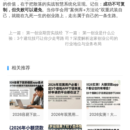
的价值，在于把散落的实战智慧系统化呈现。记住：
成功不可复
制，但失败可以避免
。当你学会用“案例库+方法论”双重武装自
己，就能在九死一生的创业路上，走出属于自己的一条生路。
上一篇：
第一创业期货实战经
下一篇：
第一创业是什么公
验：3个避坑技巧让你少走弯路
司？深度解析这家创业公司的
行业地位与业务布局
相关推荐
2026容易下款的借款app盘点！这5个对500要求不高的贷款软件速看速存
2026年双黑用户必看！这5个借钱APP下款率高，好申请的平台都在这了
2026实测！大额贷款app不看征信的有哪些？这5个借款口子无视征信秒下2000