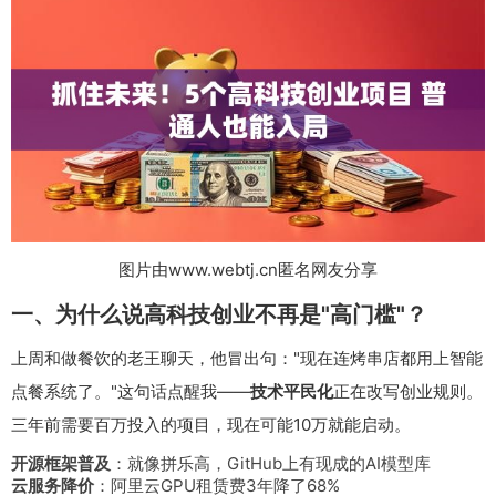
图片由www.webtj.cn匿名网友分享
一、为什么说高科技创业不再是"高门槛"？
上周和做餐饮的老王聊天，他冒出句："现在连烤串店都用上智能
点餐系统了。"这句话点醒我——
技术平民化
正在改写创业规则。
三年前需要百万投入的项目，现在可能10万就能启动。
开源框架普及
：就像拼乐高，GitHub上有现成的AI模型库
云服务降价
：阿里云GPU租赁费3年降了68%