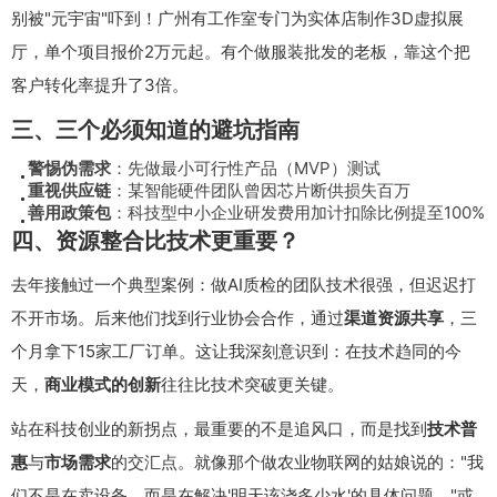
别被"元宇宙"吓到！广州有工作室专门为实体店制作3D虚拟展
厅，单个项目报价2万元起。有个做服装批发的老板，靠这个把
客户转化率提升了3倍。
三、三个必须知道的避坑指南
警惕伪需求
：先做最小可行性产品（MVP）测试
重视供应链
：某智能硬件团队曾因芯片断供损失百万
善用政策包
：科技型中小企业研发费用加计扣除比例提至100%
四、资源整合比技术更重要？
去年接触过一个典型案例：做AI质检的团队技术很强，但迟迟打
不开市场。后来他们找到行业协会合作，通过
渠道资源共享
，三
个月拿下15家工厂订单。这让我深刻意识到：在技术趋同的今
天，
商业模式的创新
往往比技术突破更关键。
站在科技创业的新拐点，最重要的不是追风口，而是找到
技术普
惠
与
市场需求
的交汇点。就像那个做农业物联网的姑娘说的："我
们不是在卖设备，而是在解决'明天该浇多少水'的具体问题。"或