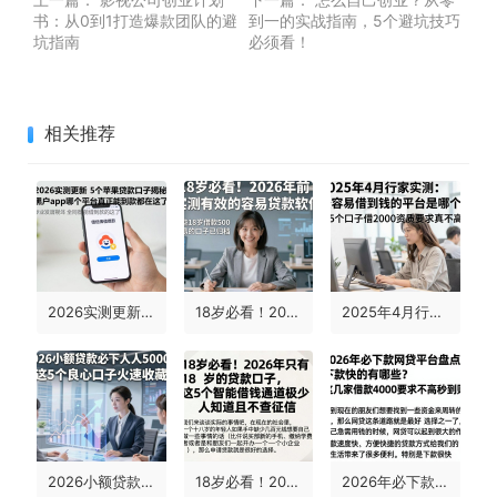
书：从0到1打造爆款团队的避
到一的实战指南，5个避坑技巧
坑指南
必须看！
相关推荐
2026实测更新！5个苹果ID贷款口子揭秘，黑户app哪个平台真正能借到款的都在这了
18岁必看！2026年前实测有效的容易贷款软件，这些18岁借款500容易的口子已归档
2025年4月行家实测：最容易借到钱的平台是哪个？这5个口子借2000资质要求真不高
2026小额贷款必下人人5000！这5个良心口子火速收藏
18岁必看！2026年只有18岁的贷款口子，这5个智能借钱通道极少人知道且不查征信
2026年必下款网贷平台盘点：下款快的有哪些？这几家借款4000要求不高秒到账