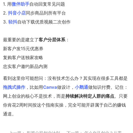
1. 用
微伴助手
自动回复常见问题
2.
抖音小店
同步商品到所有平台
3.
轻抖
自动下载优质视频二次创作
最重要的是建立了
客户分层体系
：
新客户发15元优惠券
复购客户送独家攻略
忠实客户邀约新品内测
看到这里你可能想问：没有技术怎么办？其实现在很多工具都是
拖拽式操作
，比如用
Canva
做设计，
小鹅通
做知识付费。记住：
网上创业的核心不是技术，而是
持续解决特定人群的痛点
。只要
你肯花2周时间按这个指南实操，完全可能开辟属于自己的赚钱
通道。
上一篇：
影视公司创业计划
下一篇：
怎么自己创业？从零