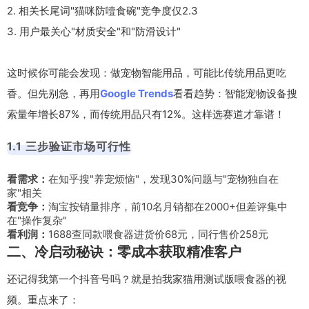
2. 相关长尾词"猫咪防噎食碗"竞争度仅2.3
3. 用户最关心"材质安全"和"防滑设计"
这时候你可能会发现：做宠物智能用品，可能比传统用品更吃
香。但先别急，再用
Google Trends
看看趋势：智能宠物设备搜
索量年增长87%，而传统用品只有12%。这样选赛道才靠谱！
1.1 三步验证市场可行性
看需求：
在知乎搜"养宠烦恼"，发现30%问题与"宠物独自在
家"相关
看竞争：
淘宝按销量排序，前10名月销都在2000+但差评集中
在"操作复杂"
看利润：
1688查同款喂食器进货价68元，同行售价258元
二、冷启动秘诀：零成本获取精准客户
还记得我第一个抖音号吗？就是拍我家猫用测试版喂食器的视
频。重点来了：