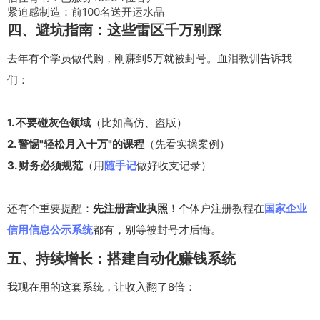
紧迫感制造：前100名送开运水晶
四、避坑指南：这些雷区千万别踩
去年有个学员做代购，刚赚到5万就被封号。血泪教训告诉我
们：
1. 不要碰灰色领域
（比如高仿、盗版）
2. 警惕"轻松月入十万"的课程
（先看实操案例）
3. 财务必须规范
（用
随手记
做好收支记录）
还有个重要提醒：
先注册营业执照
！个体户注册教程在
国家企业
信用信息公示系统
都有，别等被封号才后悔。
五、持续增长：搭建自动化赚钱系统
我现在用的这套系统，让收入翻了8倍：