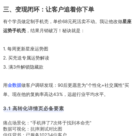
三、变现闭环：让客户追着你下单
有个学员做定制手机壳，单价68元死活卖不动。我让他改做
星座
运势手机壳
，结果月销破万！秘诀就是：
1. 每周更新星座运势图
2. 买壳送专属运势解读
3. 满3件解锁隐藏款
用
金数据
做客户调研发现：90后更愿意为"个性化+社交属性"买
单。现在他的复购率高达43%，远超行业平均水平。
3.1 高转化详情页必备要素
痛点场景化："手机摔了7次终于找到本命壳"
数据可视化：抗摔测试对比图
信任背书：已服务10234位客户