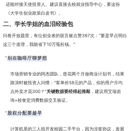
还能对接天使投资人。建议直接去校就业指导中心，要这份
《大学生创业政策白皮书》。
二、学长学姐的血泪经验包
问卷开放题里，有位创业者的留言被点赞367次："要是早点明白
这三个道理，我能省下10万冤枉钱。"
别在咖啡厅聊梦想
市场营销专业的阿杰团队，曾花两个月做商业计划书，结果
路演时被投资人问懵："客单价58元的产品，你的用户月均
点外卖才花300？"
关键数据要经得起推敲
，建议用艾瑞咨
询+校食堂消费数据交叉验证。
股权分配要趁早
计算机系的三人组开发校园二手平台，因为没签协议，发展