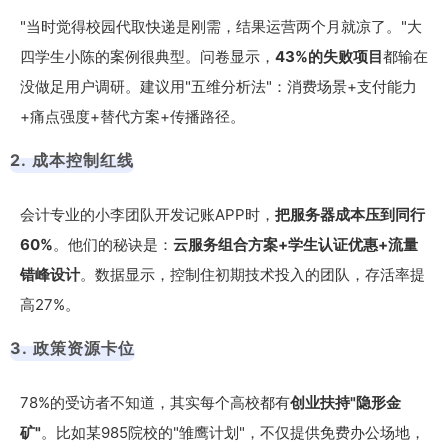
"当时觉得校园代取快递是刚需，结果运营两个月就凉了。"大
四学生小陈的案例很典型。问卷显示，
43%的失败项目
都输在
没做足用户调研。建议用"五维分析法"：消费场景+支付能力
+痛点强度+替代方案+传播路径。
2. 成本控制红线
会计专业的小李团队开发记账APP时，
把服务器成本压到同行
60%
。他们的秘诀是：
云服务组合方案+学生认证优惠+流量
错峰设计
。数据显示，控制住初期技术投入的团队，存活率提
高27%。
3. 政策资源卡位
78%的受访者不知道，其实每个高校都有
创业扶持"隐形金
矿"
。比如某985院校的"雏鹰计划"，不仅提供免费办公场地，