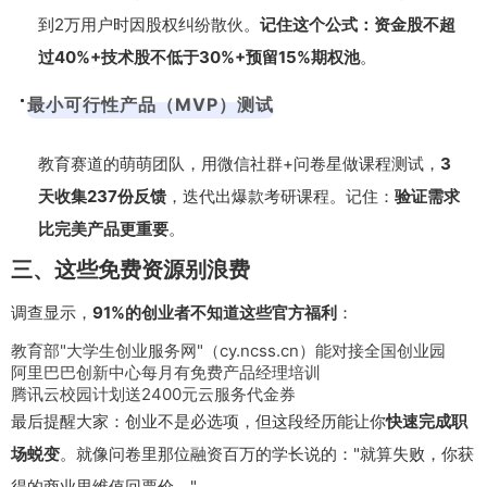
到2万用户时因股权纠纷散伙。
记住这个公式：资金股不超
过40%+技术股不低于30%+预留15%期权池
。
最小可行性产品（MVP）测试
教育赛道的萌萌团队，用微信社群+问卷星做课程测试，
3
天收集237份反馈
，迭代出爆款考研课程。记住：
验证需求
比完美产品更重要
。
三、这些免费资源别浪费
调查显示，
91%的创业者不知道这些官方福利
：
教育部"大学生创业服务网"（cy.ncss.cn）能对接全国创业园
阿里巴巴创新中心每月有免费产品经理培训
腾讯云校园计划送2400元云服务代金券
最后提醒大家：创业不是必选项，但这段经历能让你
快速完成职
场蜕变
。就像问卷里那位融资百万的学长说的："就算失败，你获
得的商业思维值回票价。"