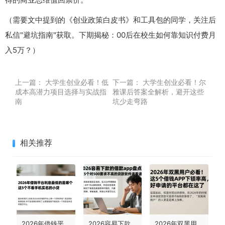
（需要文中提到的《创业政策白皮书》和工具包的同学，关注后
私信"避坑指南"获取。下期揭秘：00后在校生如何靠知识付费月
入5万？）
上一篇：
大学生创业必看！低
下一篇：
大学生创业必看！尔
成本高潜力项目选择与实战指
雅课后答案全解析，避开这些
南
坑少走弯路
相关推荐
2026年借钱平台利息最低的是哪个？3月最新盘点这5个不看手机实名的小贷
2026容易下款的借款app盘点！这5个对500要求不高的贷款软件速看速存
2026年双黑用户必看！这5个借钱APP下款率高，好申请的平台都在这了