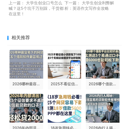
上一篇：
大学生创业口号怎么
下一篇：
大学生创业利弊解
喊？这5个坑千万别踩，干货都
析：英语作文写作全攻略
在这里！
相关推荐
2026哪种最容易下的网贷？这五个借款软件最容易过！
2025不看征信小贷款app包下1000，这5个无视征信借钱平台秒到账！
2026哪个借款平台比较好通过？实测这5个易通过口子，借6000也能轻松下款
2026年内部流出！这5个征信要求不高的失信能贷款的口子，轻松贷2000
18岁急用钱必看！这5个网贷容易下款，亲测18岁借款5000的APP都在这里
2026内行人揭秘：借钱容易的贷款软件有哪些？这5家平台专治临时救急！