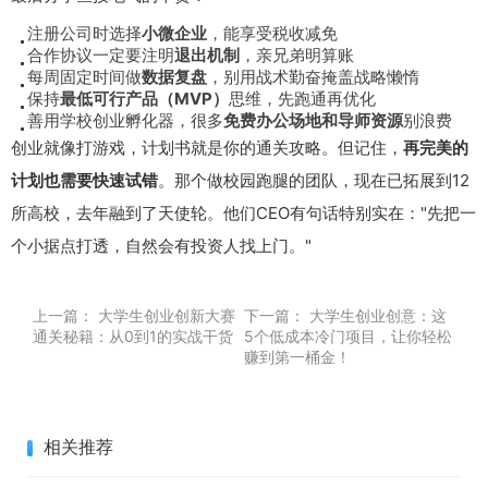
注册公司时选择
小微企业
，能享受税收减免
合作协议一定要注明
退出机制
，亲兄弟明算账
每周固定时间做
数据复盘
，别用战术勤奋掩盖战略懒惰
保持
最低可行产品（MVP）
思维，先跑通再优化
善用学校创业孵化器，很多
免费办公场地和导师资源
别浪费
创业就像打游戏，计划书就是你的通关攻略。但记住，
再完美的
计划也需要快速试错
。那个做校园跑腿的团队，现在已拓展到12
所高校，去年融到了天使轮。他们CEO有句话特别实在："先把一
个小据点打透，自然会有投资人找上门。"
上一篇：
大学生创业创新大赛
下一篇：
大学生创业创意：这
通关秘籍：从0到1的实战干货
5个低成本冷门项目，让你轻松
赚到第一桶金！
相关推荐