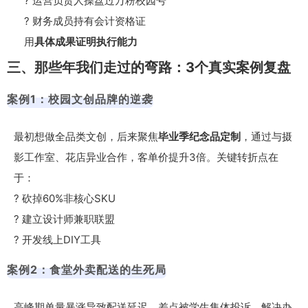
? 运营负责人操盘过万粉校园号
? 财务成员持有会计资格证
用
具体成果证明执行能力
三、那些年我们走过的弯路：3个真实案例复盘
案例1：校园文创品牌的逆袭
最初想做全品类文创，后来聚焦
毕业季纪念品定制
，通过与摄
影工作室、花店异业合作，客单价提升3倍。关键转折点在
于：
? 砍掉60%非核心SKU
? 建立设计师兼职联盟
? 开发线上DIY工具
案例2：食堂外卖配送的生死局
高峰期单量暴涨导致配送延迟，差点被学生集体投诉。解决办