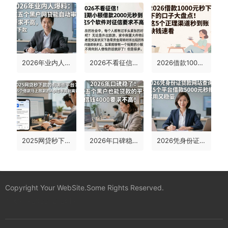
2026年业内人爆料：这五个黑户网贷能自动审核，要求不高稳下款！
2026不看征信！短期小额借款2000元秒到，这5个软件对征信要求不高
2026借款1000元秒下的口子大盘点！这5个正规渠道秒到账，缺钱速看
2025网贷秒下款的有哪些平台？这5个借款马上放款的app通过率高到离谱
2026年口碑稳了！这五个黑户也能贷款的平台，借钱4000要求不高，速看
2026凭身份证贷款网站查询：这5个平台借款5000元秒批，实用又稳妥！
Copyright Your WebSite.Some Rights Reserved.
蜀ICP备2022021241号