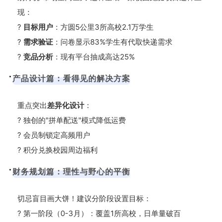
现：
?
目标用户
：方圆5公里3所高校2.1万学生
?
需求验证
：问卷显示83%学生有代取快递需求
?
竞品分析
：现有平台抽成高达25%
产品设计篇：看得见的解决方案
重点突出
差异化设计
：
? 独创的"拼单配送"模式降低运费
? 会员制锁定高频用户
? 积分兑换校园周边福利
财务规划篇：理性与野心的平衡
切忌盲目画大饼！建议分阶段设置目标：
? 第一阶段（0-3月）：覆盖1所高校，日单量破百