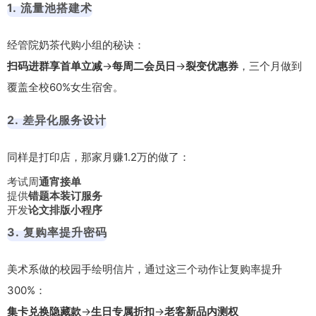
1. 流量池搭建术
经管院奶茶代购小组的秘诀：
扫码进群享首单立减
→
每周二会员日
→
裂变优惠券
，三个月做到
覆盖全校60%女生宿舍。
2. 差异化服务设计
同样是打印店，那家月赚1.2万的做了：
考试周
通宵接单
提供
错题本装订服务
开发
论文排版小程序
3. 复购率提升密码
美术系做的校园手绘明信片，通过这三个动作让复购率提升
300%：
集卡兑换隐藏款
→
生日专属折扣
→
老客新品内测权