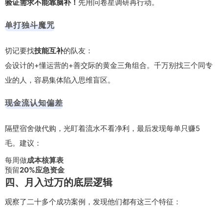
验证需求不能靠脑补！
先用问卷星调研再行动。
单打独斗魔咒
切记要找
技能互补
的队友：
会设计的+懂运营的+善交际的黄金三角组合。千万别找三个同专
业的人，容易集体陷入思维盲区。
现金流认知偏差
隔壁宿舍做代购，光盯着流水不看净利，最后发现每单只赚5
毛。建议：
每周做
成本核算表
预留
20%应急资金
四、月入过万的底层逻辑
观察了二十多个成功案例，发现他们都有这三个特征：