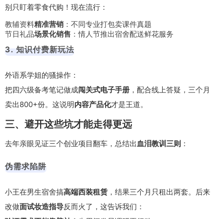
别只盯着零食代购！现在流行：
教辅资料
精准营销
：不同专业打包卖课件真题
节日礼品
场景化销售
：情人节推出宿舍配送鲜花服务
3. 知识付费新玩法
外语系学姐的骚操作：
把四六级备考笔记做成
闯关式电子手册
，配合线上答疑，三个月
卖出800+份。这说明
内容产品化
才是王道。
三、避开这些坑才能走得更远
去年亲眼见证三个创业项目翻车，总结出
血泪教训三则
：
伪需求陷阱
小王在男生宿舍搞
高端西装租赁
，结果三个月只租出两套。后来
改做
面试妆造指导
反而火了，这告诉我们：