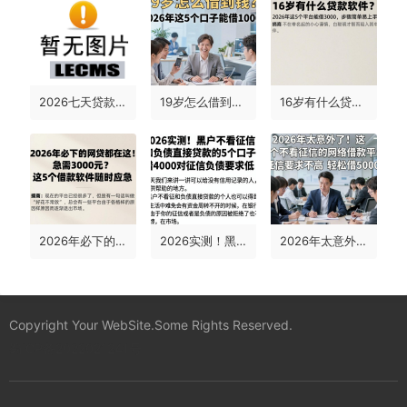
2026七天贷款必过口子大盘点！这5个利率透明，亲测有效速看！
19岁怎么借到钱？2026年这5个口子能借1000，速看
16岁有什么贷款软件？2026年这5个平台能借3000，步骤简单易上手
2026年必下的网贷都在这！急需3000元？这5个借款软件随时应急
2026实测！黑户不看征信和负债直接贷款的5个口子，借4000对征信负债要求低
2026年太意外了！这5个不看征信的网络借款平台，征信要求不高轻松借5000
Copyright Your WebSite.Some Rights Reserved.
蜀ICP备2022021241号