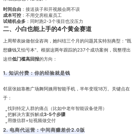
时间自由
：接送孩子和开视频会两不误
成本可控
：不用交房租雇员工
试错机会多
：同时跑2-3个项目也没压力
二、小白也能上手的4个黄金赛道
上周帮表妹做创业咨询，她纠结三个月的问题其实特别典型："既
想赚钱又怕亏本"。根据这两年跟踪的237个成功案例，我整理出
这些
低门槛高回报
的方向：
1. 知识付费：你的经验就是钱
邻居张姐靠教广场舞阿姨用智能手机，半年变现18万。关键点在
于：
找到特定人群的痛点（比如中老年智能设备使用）
把解决方案拆解成
3-5个步骤
用微信群+短视频做交付
2. 电商代运营：中间商赚差价2.0版