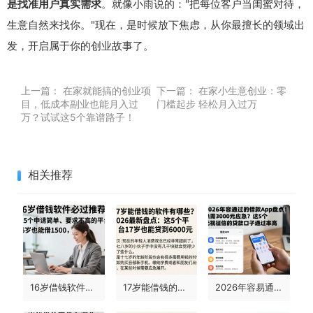
是找准用户真实需求
。就像小雨说的："把每位客户当闺蜜对待，
生意自然来找你。"现在，是时候放下焦虑，从你最擅长的领域出
发，开启属于你的创业故事了。
上一篇：
在家就能搞的创业项
下一篇：
在家小生意创业：零
目，低成本副业也能月入过
门槛起步 轻松月入过万
万？试试这5个靠谱路子！
相关推荐
16岁借钱软件必过推荐！这5个申请简单、要求不高的平台，16岁也能借1500
17岁能借钱的软件有哪些？2026最新盘点：这5个平台17岁也能贷到6000元
2026年容易通过的借款app盘点！急需3000元应急？这5个无视征信的贷款口子通过率高