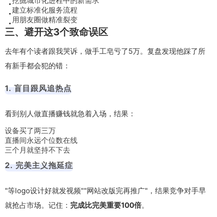
挖掘城市化进程中的新需求
建立标准化服务流程
用朋友圈做精准裂变
三、避开这3个致命误区
去年有个读者跟我哭诉，做手工皂亏了5万。复盘发现他踩了所
有新手都会犯的错：
1. 盲目跟风追热点
看到别人做直播赚钱就急着入场，结果：
设备买了两三万
直播间永远个位数在线
三个月就坚持不下去
2. 完美主义拖延症
"等logo设计好就发视频""网站改版完再推广"，结果竞争对手早
就抢占市场。记住：
完成比完美重要100倍
。