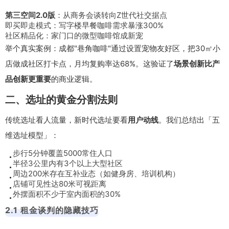
第三空间2.0版
：从商务会谈转向Z世代社交据点
即买即走模式：写字楼早餐咖啡需求暴涨300%
社区精品化：家门口的微型咖啡馆成新宠
举个真实案例：成都"巷角咖啡"通过设置宠物友好区，把30㎡小
店做成社区打卡点，月均复购率达68%。这验证了
场景创新比产
品创新更重要
的商业逻辑。
二、选址的黄金分割法则
传统选址看人流量，新时代选址要看
用户动线
。我们总结出「五
维选址模型」：
步行5分钟覆盖5000常住人口
半径3公里内有3个以上大型社区
周边200米存在互补业态（如健身房、培训机构）
店铺可见性达80米可视距离
外摆面积不少于室内面积的30%
2.1 租金谈判的隐藏技巧