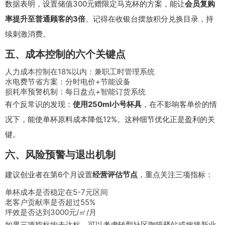
数据表明，设置储值300元赠限定马克杯的方案，能让
会员复购
率提升至普通顾客的3倍
。记得在收银台摆放积分兑换目录，持
续刺激消费。
五、成本控制的六个关键点
人力成本控制在18%以内：兼职工时管理系统
水电费节省方案：分时电价+节能设备
损耗率预警机制：每日盘点+智能订货系统
有个反常识的发现：
使用250ml小号杯具
，在不影响客单价的情
况下，能使单杯原料成本降低12%。这种细节优化正是盈利的关
键。
六、风险预警与退出机制
建议创业者在第6个月设置
经营评估节点
，重点关注三项指标：
单杯成本是否稳定在5-7元区间
老客户贡献率是否超过55%
坪效是否达到3000元/㎡/月
如果三项指标均未达标，可以考虑转型社区咖啡驿站或嫁接新业