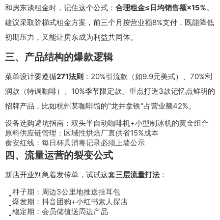
和房东谈租金时，记住这个公式：
合理租金≤日均销售额×15%
。
建议采取阶梯式租金方案，前三个月按营业额8%支付，既能降低
初期压力，又能让房东成为利益共同体。
三、产品结构的爆款逻辑
菜单设计要遵循
271法则
：20%引流款（如9.9元美式）、70%利
润款（特调咖啡）、10%季节限定款。重点打造3款记忆点鲜明的
招牌产品，比如杭州某咖啡馆的"龙井拿铁"占营业额42%。
设备选购避坑指南：双头半自动咖啡机+小型制冰机的黄金组合
原料供应链管理：区域性烘焙厂直供省15%成本
食安红线：每日杯具消毒记录必须上墙公示
四、流量运营的裂变公式
新店开业别急着发传单，试试这套
三层流量打法
：
种子期：周边3公里地推送挂耳包
爆发期：抖音团购+小红书素人探店
稳定期：会员储值送周边产品