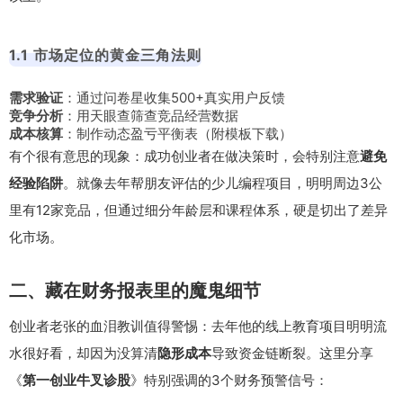
1.1 市场定位的黄金三角法则
需求验证
：通过问卷星收集500+真实用户反馈
竞争分析
：用天眼查筛查竞品经营数据
成本核算
：制作动态盈亏平衡表（附模板下载）
有个很有意思的现象：成功创业者在做决策时，会特别注意
避免
经验陷阱
。就像去年帮朋友评估的少儿编程项目，明明周边3公
里有12家竞品，但通过细分年龄层和课程体系，硬是切出了差异
化市场。
二、藏在财务报表里的魔鬼细节
创业者老张的血泪教训值得警惕：去年他的线上教育项目明明流
水很好看，却因为没算清
隐形成本
导致资金链断裂。这里分享
《
第一创业牛叉诊股
》特别强调的3个财务预警信号：