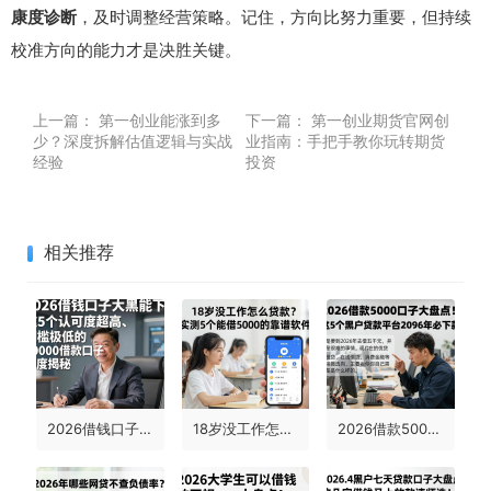
康度诊断
，及时调整经营策略。记住，方向比努力重要，但持续
校准方向的能力才是决胜关键。
上一篇：
第一创业能涨到多
下一篇：
第一创业期货官网创
少？深度拆解估值逻辑与实战
业指南：手把手教你玩转期货
经验
投资
相关推荐
2026借钱口子大黑能下！这5个认可度超高、门槛极低的50000借款口子深度揭秘
18岁没工作怎么贷款？实测5个能借5000的靠谱软件
2026借款5000口子大盘点！这5个黑户贷款平台2026年必下款！