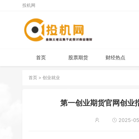
投机网
首页
股票期货
财经热点
首页
>
创业就业
第一创业期货官网创业
2025-05