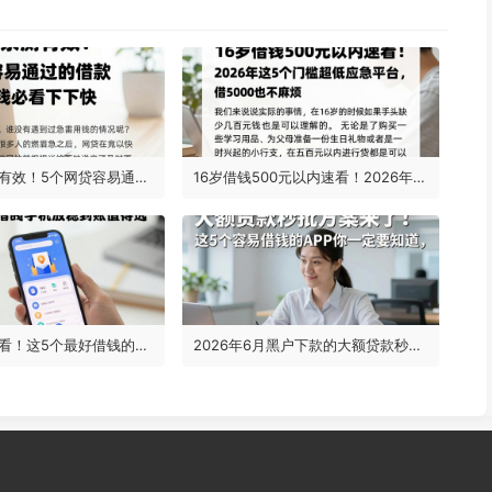
2026年亲测有效！5个网贷容易通过的借款平台，缺钱必看下款快
16岁借钱500元以内速看！2026年这5个门槛超低的应急平台，借5000也不麻烦
2026刚需必看！这5个最好借钱的手机app，放款稳到账快值得选
2026年6月黑户下款的大额贷款秒批方案来了！这5个容易借钱的APP你一定要知道