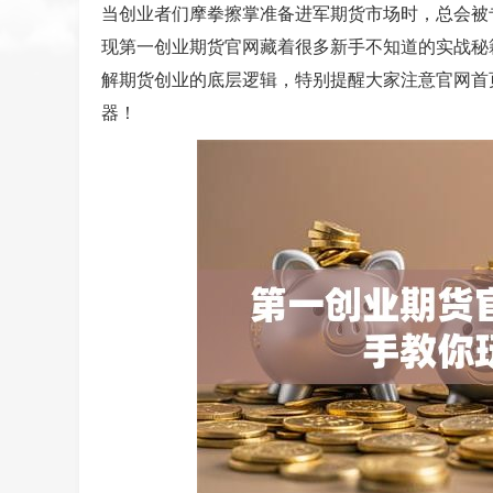
当创业者们摩拳擦掌准备进军期货市场时，总会被
现第一创业期货官网藏着很多新手不知道的实战秘
解期货创业的底层逻辑，特别提醒大家注意官网首
器！