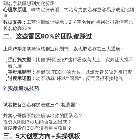
到名字就联想到文化传承"
心理学原理：
峰终定律表明，简洁有力的名称更容易形成记忆锚
点
数据支撑：
工商注册统计显示，2-4字名称的初创公司存活率比
长名称高23%
二、这些雷区90%的团队都踩过
上周帮学弟学妹审核创业计划书，发现取名存在三大通病：
强行拽文型：
比如"阡陌云智"这种看似高大上，实则让人摸不
着头脑
字母堆砌型：
类似"X-TECH"的命名，既难发音又缺乏辨识度
过度承诺型：
动不动就"环球""国际"，反而显得不接地气
? 实战避坑技巧
试着把备选名称扔进这三个"检测器"：
外卖小哥能不能准确读出你的团队名？
投资人闭眼3秒后能否复述出来？
百度搜索前3页有没有重名项目？
三、5大创意方向+实操模板