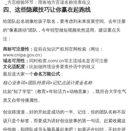
方言校验环节：用各地方言读名称排查歧义
四、这些隐藏技巧让你赢在起跑线
给团队起名就像给孩子取名，要考虑到未来发展空间。去年注册
的"像素跳动"团队，今年转型做短视频依然适用。建议重点关
注：
商标可注册性：
提前在知识产权局官网检索（网址：
www.cnipa.gov.cn）
域名可用性：
同时检查.com/.cn等主流域名是否可注册
文化适配度：
比如做跨境业务要查外语中的歧义
最后送大家一个
命名万能公式
：
核心业务词×团队特质词×记忆点设计黄金名称
比如"知了学堂"（教育×年轻活力×动物意象），既符合大学生气
质又自带传播属性。
创业路漫漫，好的开始是成功的一半。记住，你的团队名称不应
该只是个标签，而要成为讲好创业故事的第一句话。赶紧收藏这
份指南，和团队成员头脑风暴起来吧！如果还在纠结，不妨在评