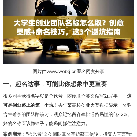
图片由www.webtj.cn匿名网友分享
一、起名这事，可能比你想象中更重要
很多同学觉得名字就是个代号，随便取个英文缩写就完事——
这
可是创业路上的第一个坑！
去年某高校创业大赛数据显示，名称
含生僻字的团队路演时，观众记忆留存率比通俗易懂的低42%。
好的名称应该像钩子，能瞬间抓住注意力。
案例启示：
"拾光者"文创团队靠名字斩获天使轮，投资人直言"看