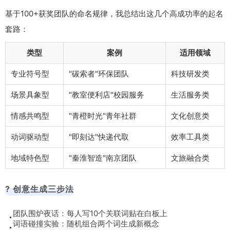
基于100+获奖团队的命名规律，我总结出这几个高成功率的起名
套路：
类型
案例
适用领域
专业符号型
"碳索者"环保团队
科技研发类
场景具象型
"教室便利店"校园服务
生活服务类
情感共鸣型
"青橙时光"青年社群
文化创意类
动词驱动型
"即刻达"快递代取
效率工具类
地域特色型
"秦淮智造"南京团队
文旅融合类
? 创意生成三步法
团队围炉夜话：每人写10个关联词贴在白板上
词语碰撞实验：随机组合两个词生成新概念