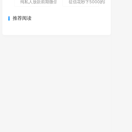
纯私人放款前期微信私人贷,为您介绍5款包下款的黑户口子
征信花秒下5000的网贷哪个还能
推荐阅读