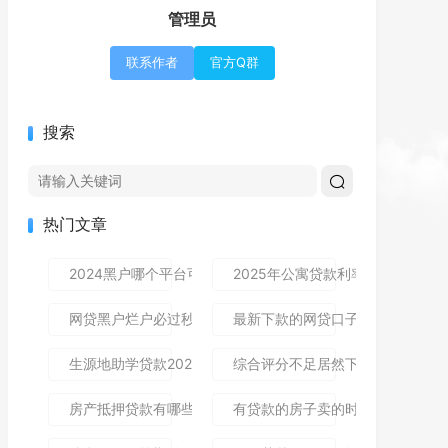
管理员
联系作者
官方Q群
搜索
热门文章
2024黑户哪个平台可以借到钱,隆重介绍5个免审秒批的分享
2025年公寓贷款利率是多少？别
网贷黑户烂户必过秒下款9月高通过率指南！顺便整理这5个
最新下款的网贷口子论坛,全网收
生源地助学贷款2025年发放时间及到账流程详解
综合评分不足居然下款了,简单汇总5
房产抵押贷款有哪些风险？一文讲清所有风险点，新手办理别
有贷款的房子卖的时候贷款怎么处