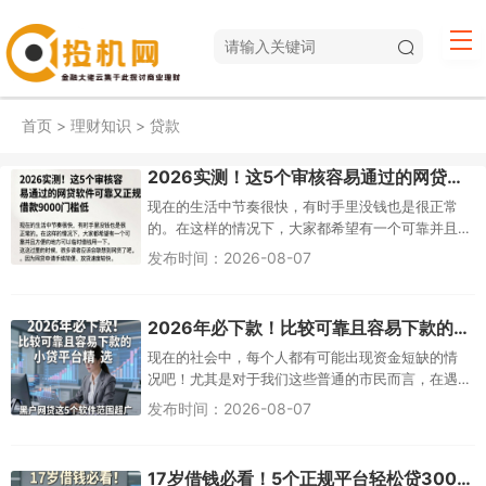
首页
>
理财知识
>
贷款
2026实测！这5个审核容易通过的网贷软件可靠又正规，借款9000门槛低
现在的生活中节奏很快，有时手里没钱也是很正常
的。在这样的情况下，大家都希望有一个可靠并且
方便的地方可以临时借钱用一下。说到这里的时
发布时间：2026-08-07
候，很多读者应该会联想到网贷了吧。因为网贷申
请手续简便、放贷速度较快，在一定程度上能够缓
解一些紧急情况下的资金需求问题。但是市
2026年必下款！比较可靠且容易下款的小贷平台精选，黑户网贷这5个软件范围超广
现在的社会中，每个人都有可能出现资金短缺的情
况吧！尤其是对于我们这些普通的市民而言，在遇
到经济困难时找到一个可靠而且便捷的小额贷款机
发布时间：2026-08-07
构可以起到很好的作用。但是市场上小贷公司很
多，能够让人信得过的并不多。今天我们一起来聊
聊哪些比较靠谱、好借的地方有哪些适合你
17岁借钱必看！5个正规平台轻松贷3000元，要求不高口子速览