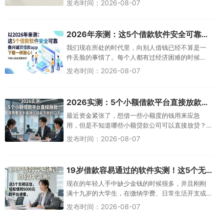
发布时间：2026-08-07
的贷款机构可以及时提供帮助的话，那么这将会是
雪中送炭一般的好事情。目前市场上各种各样的贷
款平台很多，但是能够轻易放贷并且放款
2026年亲测：这5个借款软件安全可靠，像兴诚贷借款app下载一样放心！
我们现在所处的时代里，向别人借钱已经不算是一
件丢脸的事情了。每个人都有过经济困难的时候
吧！就是说要借得很清楚很明白，并且是合法合规
发布时间：2026-08-07
地去借。目前市场上各种借款APP数不胜数，但是能
够保证安全可靠的借款APP却很少见。那么今天我们
一起来探讨一下这个问题，到底有哪些值
2026实测：5个小额借款平台直接放款，资质要求不高微信就能下款的口子
最近资金紧张了，想借一些小额度的钱用来应急
用，但是不知道哪些小额贷款公司可以直接放贷？
目前市场上可以提供贷款服务的小额借款平台很
发布时间：2026-08-07
多，并不是所有的人都适合这些平台或者所有的平
台都适合每一个人，否则就会出现风险。对于普通
人的日常生活而言，在遇到突发状况的时候能
19岁借款容易通过的软件实测！这5个无视征信、轻松借到5000元的平台速看
现在的年轻人手中缺少金钱的时候很多，并且刚刚
满十九岁的大学生，在缴纳学费、日常生活开支或
者是购买自己喜爱的商品时都会遇到资金短缺的问
发布时间：2026-08-07
题。幸好现在有了手机上的借贷APP，操作方便快