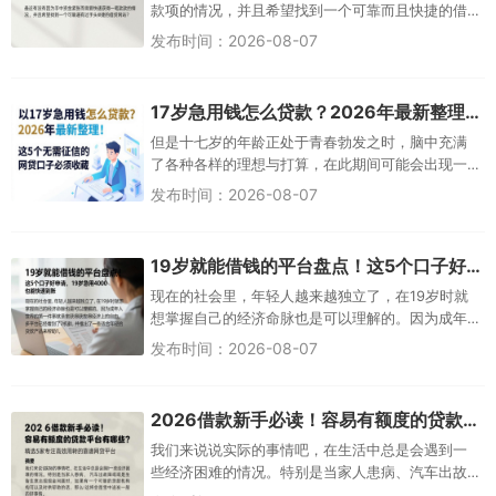
款项的情况，并且希望找到一个可靠而且快捷的借
贷网站？我们普通人的生活当中，哪个人没有遇到
发布时间：2026-08-07
过手头拮据的时候呢？今天我们来说说什么样的贷
款平台可以让你在一瞬间就把钱拿到手心里去，解
燃眉之急。不要着急，在这里不仅速度很
17岁急用钱怎么贷款？2026年最新整理！这5个无需征信的网贷口子必须收藏
但是十七岁的年龄正处于青春勃发之时，脑中充满
了各种各样的理想与打算，在此期间可能会出现一
些关于金钱的问题。但是不要着急了，在线有很多
发布时间：2026-08-07
为年轻人提供小额信贷服务的地方，他们的条件比
较宽松、审核也比较迅速，并且可以解决你们目前
所面临的困难。这样的网站就相当于我们
19岁就能借钱的平台盘点！这5个口子好申请，19岁急用4000也能快速到账
现在的社会里，年轻人越来越独立了，在19岁时就
想掌握自己的经济命脉也是可以理解的。因为成年
人世界里的第一件事就是获得经济上的自由。很多
发布时间：2026-08-07
平台已经看到了这个机会，并且推出了一些适合年
轻人的贷款产品来帮助19岁的年轻人解决资金问
题。这样既方便了人们的生活也使年轻一代
2026借款新手必读！容易有额度的贷款平台有哪些？精选5家专注高效周转的靠谱网贷平台
我们来说说实际的事情吧，在生活中总是会遇到一
些经济困难的情况。特别是当家人患病、汽车出故
障或者是做生意出现资金问题时，如果有一个可靠