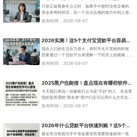
17岁正值青春年少之时，如果手中暂时没有足够的
资金来周转的话，在一个合法合规的地方向别人借
款，并不是一件可耻的事情。总归是会有用到钱的
发布时间：2026-08-07
时候吧？就是说要找到合适的地方不能随便一跳就
摔跤了。目前市场上有很多值得信赖的平台为年轻
人提供了便利的服务，只要手续齐全、利
2026实测！这5个支付宝贷款平台容易通过且不上征信，圈内都在找
现在人们的生活压力很大，有时手头不宽裕的时候
想要通过一个贷款平台来缓解一下经济上的困难，
但是又害怕自己的信用记录不好而被拒绝。实际上
发布时间：2026-08-07
市场上有很多贷款平台并不上征信，在征信上有问
题的人可以考虑用这样的平台。今天我们一起来了
解一下没有上征信的贷款平台有哪些特点
2025黑户也能借！盘点现在有哪些软件可以借钱，这3000元对征信要求不高的平台速看
今天我们来说一说被银行认为是“不好”的人，在这里
指的是所谓的“黑名单”用户们还可以用什么方式去借
款呢？其实生活中总会有那么一些时候，手里没钱
发布时间：2026-08-07
的时候就像牙齿缝隙中的米粒一样少，但是又不能
去银行取款，这时这些软件就起到了雪中送炭的作
用。但是借钱可不是一件小事啊
2026年什么贷款平台快速到账？这5个权威推荐，秒批必看！
最近有没有因为手中资金紧张而需要快速获得一笔