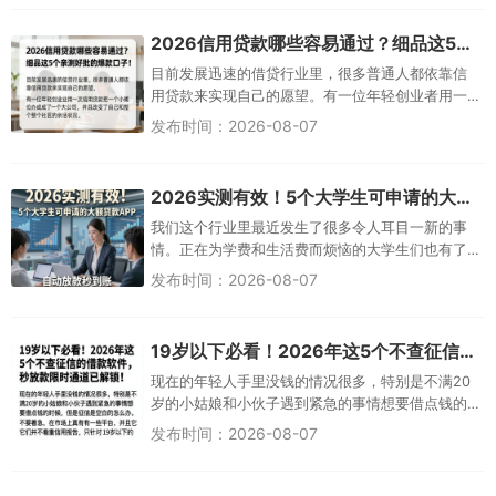
捷，在几秒钟之内就可以完成申请并获得贷款，非
常实用。对19岁左右的年轻人而言，借款
2026信用贷款哪些容易通过？细品这5个亲测好批的爆款口子！
目前发展迅速的借贷行业里，很多普通人都依靠信
用贷款来实现自己的愿望。有一位年轻创业者用一
次信用贷款把一个小摊位办成了一个大公司，并且
发布时间：2026-08-07
改变了自己和整个社区的生活状况。这样的事情给
人以温馨的感觉，也会使人们去想一想，在哪里可
以获得比较容易得到的信用贷款呢？什么
2026实测有效！5个大学生可申请的大额贷款APP，自动放款秒到账
我们这个行业里最近发生了很多令人耳目一新的事
情。正在为学费和生活费而烦恼的大学生们也有了
更多的选择空间。他们不只是一味地坐以待毙，也
发布时间：2026-08-07
可以积极行动起来去寻找自己想要的结果。这些变
化使人们不禁想问，在大学期间能够申请到的大额
贷款会给学生们的将来带来什么样的帮助
19岁以下必看！2026年这5个不查征信的借款软件，秒放款限时通道已解锁
现在的年轻人手里没钱的情况很多，特别是不满20
岁的小姑娘和小伙子遇到紧急的事情想要借点钱的
时候，但是征信是空白的怎么办？不要着急，在市
发布时间：2026-08-07
场上真的有一些平台，并且它们并不看重信用报
告，只针对19岁以下的年轻人提供服务，门槛很
低，今天我们一起来了解一下这些平台的情况