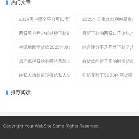
热门文章
2024黑户哪个平台可以借到钱,隆重介绍5个免审秒批的分享给
2025年公寓贷款利率是多
网贷黑户烂户必过秒下款9月高通过率指南！顺便整理这5个借
最新下款的网贷口子论坛,全
生源地助学贷款2025年发放时间及到账流程详解
综合评分不足居然下款了,简单
房产抵押贷款有哪些风险？一文讲清所有风险点，新手办理别
有贷款的房子卖的时候贷款怎
纯私人放款前期微信私人贷,为您介绍5款包下款的黑户口子
征信花秒下5000的网贷哪个
推荐阅读
Copyright Your WebSite.Some Rights Reserved.
蜀ICP备2022021241号