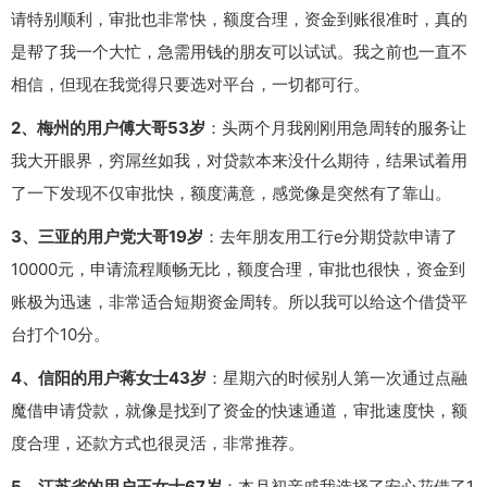
请特别顺利，审批也非常快，额度合理，资金到账很准时，真的
是帮了我一个大忙，急需用钱的朋友可以试试。我之前也一直不
相信，但现在我觉得只要选对平台，一切都可行。
2、梅州的用户傅大哥53岁
：头两个月我刚刚用急周转的服务让
我大开眼界，穷屌丝如我，对贷款本来没什么期待，结果试着用
了一下发现不仅审批快，额度满意，感觉像是突然有了靠山。
3、三亚的用户党大哥19岁
：去年朋友用工行e分期贷款申请了
10000元，申请流程顺畅无比，额度合理，审批也很快，资金到
账极为迅速，非常适合短期资金周转。所以我可以给这个借贷平
台打个10分。
4、信阳的用户蒋女士43岁
：星期六的时候别人第一次通过点融
魔借申请贷款，就像是找到了资金的快速通道，审批速度快，额
度合理，还款方式也很灵活，非常推荐。
5、江苏省的用户王女士67岁
：本月初亲戚我选择了安心花借了1