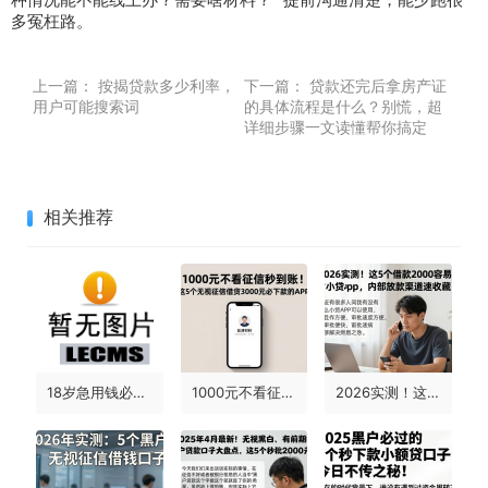
多冤枉路。
上一篇：
按揭贷款多少利率，
下一篇：
贷款还完后拿房产证
用户可能搜索词
的具体流程是什么？别慌，超
详细步骤一文读懂帮你搞定
相关推荐
18岁急用钱必看！哪个平台18岁可以借款30万元？2026极速审批+5个可借7000的靠谱口子汇总
1000元不看征信秒到账！这5个无视征信借钱3000元必下款的APP，申请材料超简单
2026实测！这5个借款2000容易过的小贷app，内部放款渠道速收藏