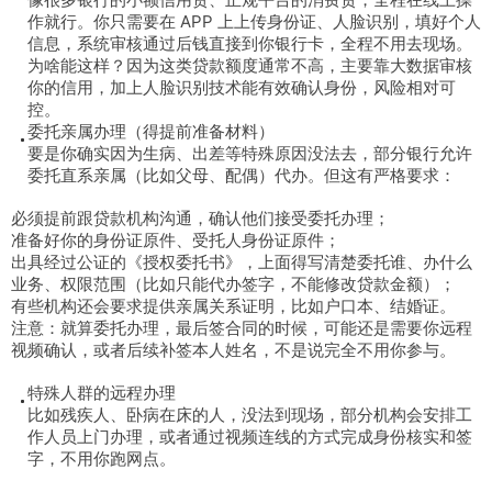
作就行。你只需要在 APP 上上传身份证、人脸识别，填好个人
信息，系统审核通过后钱直接到你银行卡，全程不用去现场。
为啥能这样？因为这类贷款额度通常不高，主要靠大数据审核
你的信用，加上人脸识别技术能有效确认身份，风险相对可
控。
委托亲属办理（得提前准备材料）
要是你确实因为生病、出差等特殊原因没法去，部分银行允许
委托直系亲属（比如父母、配偶）代办。但这有严格要求：
必须提前跟贷款机构沟通，确认他们接受委托办理；
准备好你的身份证原件、受托人身份证原件；
出具经过公证的《授权委托书》，上面得写清楚委托谁、办什么
业务、权限范围（比如只能代办签字，不能修改贷款金额）；
有些机构还会要求提供亲属关系证明，比如户口本、结婚证。
注意：就算委托办理，最后签合同的时候，可能还是需要你远程
视频确认，或者后续补签本人姓名，不是说完全不用你参与。
特殊人群的远程办理
比如残疾人、卧病在床的人，没法到现场，部分机构会安排工
作人员上门办理，或者通过视频连线的方式完成身份核实和签
字，不用你跑网点。