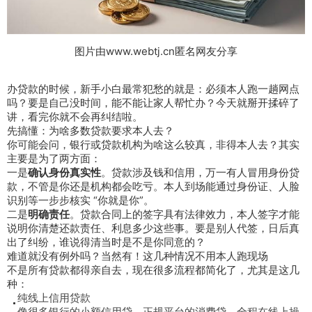
图片由www.webtj.cn匿名网友分享
办贷款的时候，新手小白最常犯愁的就是：必须本人跑一趟网点
吗？要是自己没时间，能不能让家人帮忙办？今天就掰开揉碎了
讲，看完你就不会再纠结啦。
先搞懂：为啥多数贷款要求本人去？
你可能会问，银行或贷款机构为啥这么较真，非得本人去？其实
主要是为了两方面：
一是
确认身份真实性
。贷款涉及钱和信用，万一有人冒用身份贷
款，不管是你还是机构都会吃亏。本人到场能通过身份证、人脸
识别等一步步核实 “你就是你”。
二是
明确责任
。贷款合同上的签字具有法律效力，本人签字才能
说明你清楚还款责任、利息多少这些事。要是别人代签，日后真
出了纠纷，谁说得清当时是不是你同意的？
难道就没有例外吗？当然有！这几种情况不用本人跑现场
不是所有贷款都得亲自去，现在很多流程都简化了，尤其是这几
种：
纯线上信用贷款
像很多银行的小额信用贷、正规平台的消费贷，全程在线上操