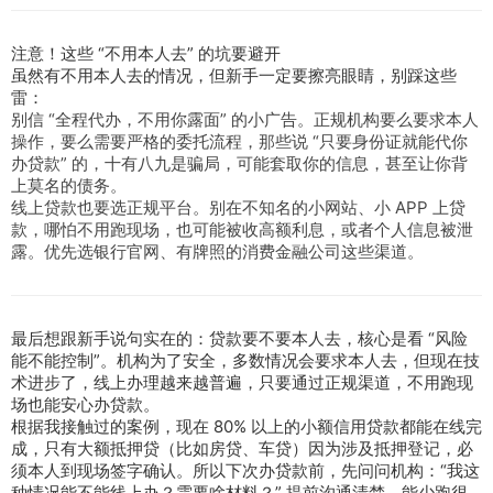
注意！这些 “不用本人去” 的坑要避开
虽然有不用本人去的情况，但新手一定要擦亮眼睛，别踩这些
雷：
别信 “全程代办，不用你露面” 的小广告。正规机构要么要求本人
操作，要么需要严格的委托流程，那些说 “只要身份证就能代你
办贷款” 的，十有八九是骗局，可能套取你的信息，甚至让你背
上莫名的债务。
线上贷款也要选正规平台。别在不知名的小网站、小 APP 上贷
款，哪怕不用跑现场，也可能被收高额利息，或者个人信息被泄
露。优先选银行官网、有牌照的消费金融公司这些渠道。
最后想跟新手说句实在的：贷款要不要本人去，核心是看 “风险
能不能控制”。机构为了安全，多数情况会要求本人去，但现在技
术进步了，线上办理越来越普遍，只要通过正规渠道，不用跑现
场也能安心办贷款。
根据我接触过的案例，现在 80% 以上的小额信用贷款都能在线完
成，只有大额抵押贷（比如房贷、车贷）因为涉及抵押登记，必
须本人到现场签字确认。所以下次办贷款前，先问问机构：“我这
种情况能不能线上办？需要啥材料？” 提前沟通清楚，能少跑很