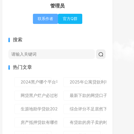
管理员
联系作者
官方Q群
搜索
热门文章
2024黑户哪个平台可以借到钱,隆重介绍5个免审秒批的分享
2025年公寓贷款利率是多少？别
网贷黑户烂户必过秒下款9月高通过率指南！顺便整理这5个
最新下款的网贷口子论坛,全网收
生源地助学贷款2025年发放时间及到账流程详解
综合评分不足居然下款了,简单汇总5
房产抵押贷款有哪些风险？一文讲清所有风险点，新手办理别
有贷款的房子卖的时候贷款怎么处