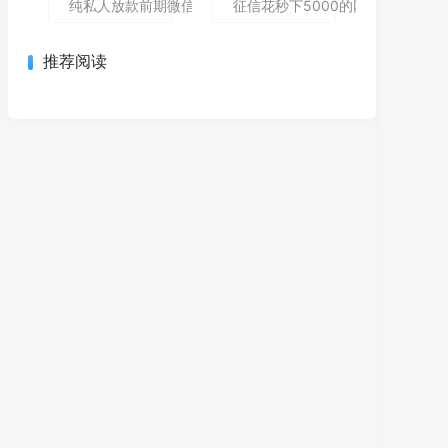
纯私人放款前期微信私人贷,为您介绍5款包下款的黑户口子
征信花秒下5000的网贷哪个还能
推荐阅读