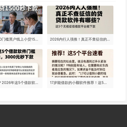
2025最新！0门槛黑户线上小贷1500秒下款，这5个无查询借款App周转超稳！
2026内行人强推！真正不查征信的贷款软件有哪些？这5个无视征信借款平台能下款
16岁急用钱？2026年这5个借款软件门槛超低，3000元秒下款
17岁能借款的小额软件推荐！这5个平台速看