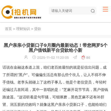
首页
>
理财知识
>
贷款
黑户亲亲小贷新口子9月圈内最新动态！带您网罗5个
黑户借钱新平台贷款给小新
2025-11-02 11:20:05
86
话说在金融这条道上混，咱们老百姓最怕的就是征信出问题，成
了所谓的“黑户”。可偏偏生活总有那么些个坎儿，让人不得不伸
手借钱。老李头就碰上了这档子事儿，他是个老信贷员，年轻时
还编过几首民谣，其中一首唱的是：“芝麻开花节节高，黑户借钱
路途遥。”这话听着是句牢骚，可细琢磨，黑色芝麻不还有补肝
肾、润五脏的功效吗？就像这黑户亲亲小贷新口子，也能给咱们