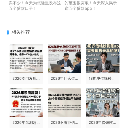
实不少！今天为您隆重发布这
的范围很宽敞！今天深入揭示
五个贷款口子！
这五个贷款app！
相关推荐
2026冷门发现！这5个不查征信的小额贷款正规平台，借款4000也人性化
2026年什么借贷不查征信？这5个借款3000的口子对征信要求不高！
18周岁借钱秒到账app不需要审核是真的吗？2026年内幕曝光，这5个无视审核的贷款平台稳下500
2026年亲测超赞！5个凭身份证借款3000的口子，日常周转适配率超高
2026不看征信也能贷150万？这5个无视征信借款平台速览
2026年借钱软件哪个容易通过？亲测这5个下款快又稳！