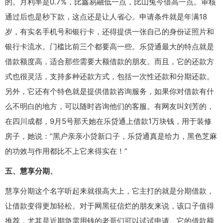
的。月利率是0.7%，比鑫易融低一点，比山兔今借高一点。审核
通过后也是秒下款，这点还是让人省心。申请条件就是年满18
岁，有实名手机号和银行卡，还得提供一张自己的身份证照片和
银行卡流水。门槛比前三个都要高一些。乐贷通最大的特点就是
借款额度高，适合那些需要大额借款的朋友。而且，它的还款方
式也很灵活，支持多种还款方式，包括一次性还款和分期还款。
另外，它还有个特色就是提供借款咨询服务，如果你对借款有什
么不明白的地方，可以随时咨询他们的客服。有网友叫刘芳的，
在四川成都，9月5号那天她在乐贷通上借款1万块钱，用于装修
房子，她说：“黑户亲亲小贷新口子，乐贷通真是给力，黑色芝麻
的功效与作用都比不上它来得实在！”
五、慧享分期、
慧享分期这个名字听起来就很高大上，它主打的就是分期借款，
让借款变得更加轻松。对于网黑征信烂的朋友来说，该口子值得
推荐，尤其是近期急需用钱的老哥们可以试试申请。它的借款额