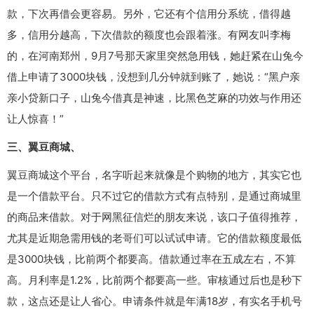
款，下次再借会更容易。另外，它还有个信用分系统，借得越
多，信用分越高，下次借款的额度也会跟着涨。有网友叫李梅
的，在河南郑州，9月7号那天家里突然急用钱，她赶紧在山兔今
借上申请了3000块钱，没想到几分钟就到账了，她说：“黑户亲
亲小贷新口子，山兔今借真是神速，比黑色芝麻的功效与作用还
让人惊喜！”
三、翼豆商城、
翼豆商城这个平台，名字听起来就像是个购物的地方，其实它也
是一个借款平台。只不过它的借款方式有点特别，是通过商城里
的商品来借款。对于网黑征信烂的朋友来说，该口子值得推荐，
尤其是近期急需用钱的老哥们可以试试申请。它的借款额度最低
是3000块钱，比前两个都要高。借款通过率在五成左右，不算
高。月利率是1.2%，比前两个都要高一些。审核通过后也是秒下
款，这点还是让人省心。申请条件就是年满18岁，有实名手机号