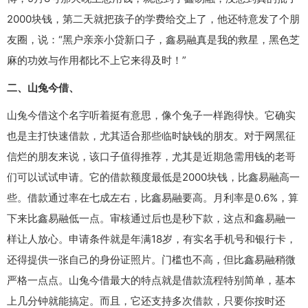
2000块钱，第二天就把孩子的学费给交上了，他还特意发了个朋
友圈，说：“黑户亲亲小贷新口子，鑫易融真是我的救星，黑色芝
麻的功效与作用都比不上它来得及时！”
二、山兔今借、
山兔今借这个名字听着挺有意思，像个兔子一样跑得快。它确实
也是主打快速借款，尤其适合那些临时缺钱的朋友。对于网黑征
信烂的朋友来说，该口子值得推荐，尤其是近期急需用钱的老哥
们可以试试申请。它的借款额度最低是2000块钱，比鑫易融高一
些。借款通过率在七成左右，比鑫易融要高。月利率是0.6%，算
下来比鑫易融低一点。审核通过后也是秒下款，这点和鑫易融一
样让人放心。申请条件就是年满18岁，有实名手机号和银行卡，
还得提供一张自己的身份证照片。门槛也不高，但比鑫易融稍微
严格一点点。山兔今借最大的特点就是借款流程特别简单，基本
上几分钟就能搞定。而且，它还支持多次借款，只要你按时还