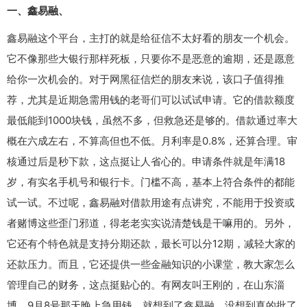
一、鑫易融、
鑫易融这个平台，主打的就是给征信不太好看的朋友一个机会。
它不像那些大银行那样死板，只要你不是恶意的逾期，还是愿意
给你一次机会的。对于网黑征信烂的朋友来说，该口子值得推
荐，尤其是近期急需用钱的老哥们可以试试申请。它的借款额度
最低能到1000块钱，虽然不多，但救急还是够的。借款通过率大
概在六成左右，不算高但也不低。月利率是0.8%，还算合理。审
核通过后是秒下款，这点挺让人省心的。申请条件就是年满18
岁，有实名手机号和银行卡。门槛不高，基本上符合条件的都能
试一试。不过呢，鑫易融对借款用途有点讲究，不能用于投资或
者赌博这些歪门邪道，得老老实实说清楚钱是干嘛用的。另外，
它还有个特色就是支持分期还款，最长可以分12期，减轻大家的
还款压力。而且，它还提供一些金融知识的小课堂，教大家怎么
管理自己的财务，这点挺贴心的。有网友叫王刚的，在山东淄
博，9月8号那天晚上急用钱，就想到了鑫易融，没想到真的批了