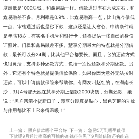
度最低是1000块钱，和鑫易融一样。借款通过率在六成左右，和
鑫易融差不多。月利率是0.9%，比鑫易融高一点，比山兔今借低
一点。审核通过后也是秒下款，这点还是让人省心。申请条件就
是年满18岁，有实名手机号和银行卡，还得提供一张自己的身份
证照片。门槛和鑫易融差不多。慧享分期最大的特点就是分期借
款，最长可以分24期，比其他平台都要长。而且，它的还款方式
也很灵活，支持多种还款方式，包括一次性还款和分期还款。另
外，它还有个特色就是提供借款保险，如果你因为意外无法按时
还款，可以申请借款保险来帮助你。有网友叫赵红的，在湖南长
沙，9月4号那天她在慧享分期上借款2000块钱，分期还款，她
说：“黑户亲亲小贷新口子，慧享分期真是贴心，黑色芝麻的功效
与作用都比不上它来得温暖！”
上一篇：
黑户借款哪个平台好
下一篇：
急需5万到哪里能借
下款呢9月通过率高的可挑的确
钱征信黑了9月随借随还的能选