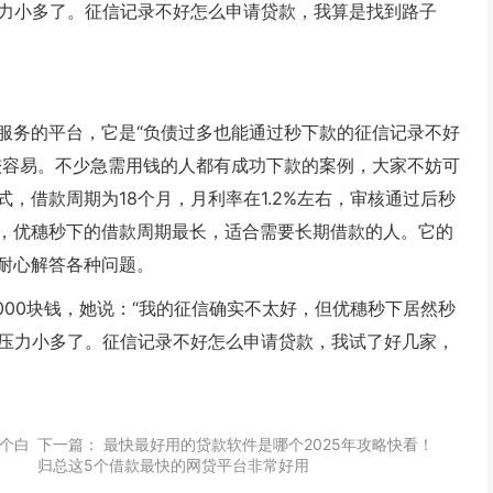
压力小多了。征信记录不好怎么申请贷款，我算是找到路子
服务的平台，它是“负债过多也能通过秒下款的征信记录不好
较容易。不少急需用钱的人都有成功下款的案例，大家不妨可
，借款周期为18个月，月利率在1.2%左右，审核通过后秒
，优穗秒下的借款周期最长，适合需要长期借款的人。它的
耐心解答各种问题。
000块钱，她说：“我的征信确实不太好，但优穗秒下居然秒
，压力小多了。征信记录不好怎么申请贷款，我试了好几家，
个白
下一篇：
最快最好用的贷款软件是哪个2025年攻略快看！
归总这5个借款最快的网贷平台非常好用