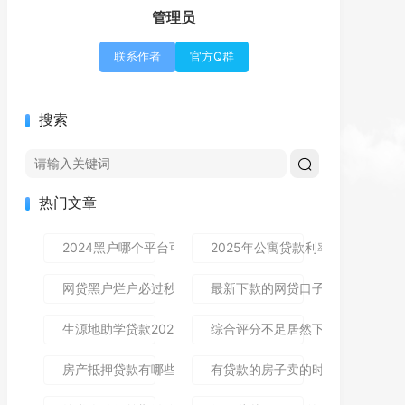
管理员
联系作者
官方Q群
搜索
热门文章
2024黑户哪个平台可以借到钱,隆重介绍5个免审秒批的分享
2025年公寓贷款利率是多少？别
网贷黑户烂户必过秒下款9月高通过率指南！顺便整理这5个
最新下款的网贷口子论坛,全网收
生源地助学贷款2025年发放时间及到账流程详解
综合评分不足居然下款了,简单汇总5
房产抵押贷款有哪些风险？一文讲清所有风险点，新手办理别
有贷款的房子卖的时候贷款怎么处