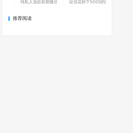
纯私人放款前期微信私人贷,为您介绍5款包下款的黑户口子
征信花秒下5000的网贷哪个还能
推荐阅读