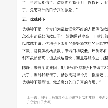
了，当时我都惊了。借款周期15个月，慢慢还，
了。凭芝麻分的口子真的救急。”
五、优穗秒下
优穗秒下是一个专门为征信记录不好的人提供借款
怎么申请贷款借款口子”，近期通过率高，下款比
以试试申请。优穗秒下采用的是等额本息的还款方式
下款，是持牌机构放款，申请门槛较低。评价来看
利率虽然稍高，但放款速度快，而且客服专业，能
陈静，来自湖北襄阳，9月5号在优穗秒下申请了8
批了，当时我都懵了。借款周期18个月，慢慢还
优穗秒下最靠谱。凭芝麻分的口子真的有用。”
上一篇：
哪个大额贷款不上征信本月实时攻略！更新5
户贷款口子大额