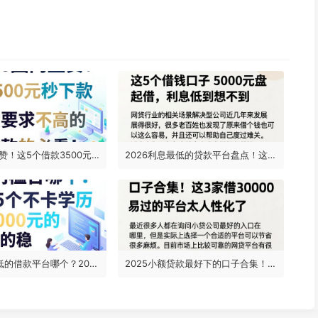
2026圈内盛赞！这5个借款3500元秒下款、对资质要求不高的当天放款的贷款软件，必看！
2026利息最低的贷款平台盘点！这5个借钱口子5000元起借，利息低到想不到
18岁门槛最低的借款平台哪个？2026这5个不卡学历、能借7000元的口子真的稳
2025小额贷款最好下的口子合集！这3家借30000容易过的平台太人性化了