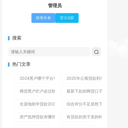
管理员
联系作者
官方Q群
搜索
热门文章
2024黑户哪个平台可以借到钱,隆重介绍5个免审秒批的分享
2025年公寓贷款利率是多少？别
网贷黑户烂户必过秒下款9月高通过率指南！顺便整理这5个
最新下款的网贷口子论坛,全网收
生源地助学贷款2025年发放时间及到账流程详解
综合评分不足居然下款了,简单汇总5
房产抵押贷款有哪些风险？一文讲清所有风险点，新手办理别
有贷款的房子卖的时候贷款怎么处