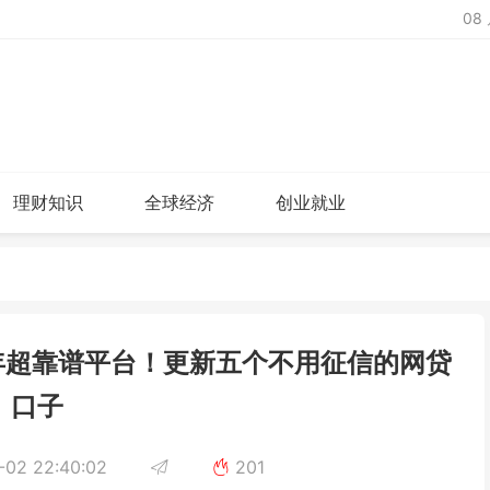
08
理财知识
全球经济
创业就业
年超靠谱平台！更新​五个不用征信的网贷
口子
-02 22:40:02
201