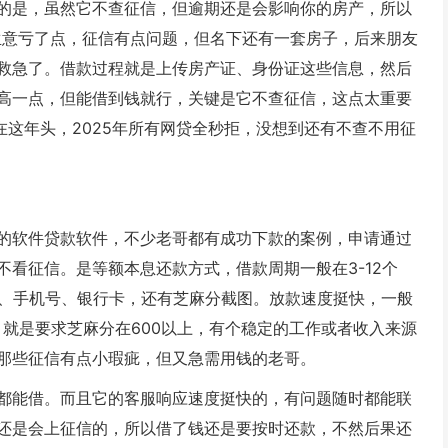
的是，虽然它不查征信，但逾期还是会影响你的房产，所以
生意亏了点，征信有点问题，但名下还有一套房子，后来朋友
救急了。借款过程就是上传房产证、身份证这些信息，然后
高一点，但能借到钱就行，关键是它不查征信，这点太重要
在这年头，2025年所有网贷全秒拒，没想到还有不查不用征
的软件贷款软件，不少老哥都有成功下款的案例，申请通过
看征信。是等额本息还款方式，借款周期一般在3-12个
证、手机号、银行卡，还有芝麻分截图。放款速度挺快，一般
就是要求芝麻分在600以上，有个稳定的工作或者收入来源
那些征信有点小瑕疵，但又急需用钱的老哥。
都能借。而且它的客服响应速度挺快的，有问题随时都能联
还是会上征信的，所以借了钱还是要按时还款，不然后果还