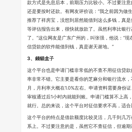
款方式是先息后本，前期压力比较小。不过要注意
还是要按时还款。有网友评价说：“我之前因为做
推荐了祥房宝，没想到居然能借到这么多钱，真是
等评估报告出来，很快就放款了。虽然利率比银行
了。”这位网友是广东广州的，叫张强，他说：“现
信贷款的软件能借到钱，真是谢天谢地。”
3、錢貓盒子
这个平台也是申请门槛非常低的不查不用征信贷款
率非常不错。它主要是看你的芝麻分和银行流水，不
月，月利率大概在1.0%左右。申请资料需要身份
审核通过后1小时内就能到账。申请门槛算不上高，
就行。总的来说，这个平台对征信要求不高，适合
这个平台的特点是借款额度比较灵活，几千到几万
系上。不过要注意的是，虽然它不查征信，但逾期