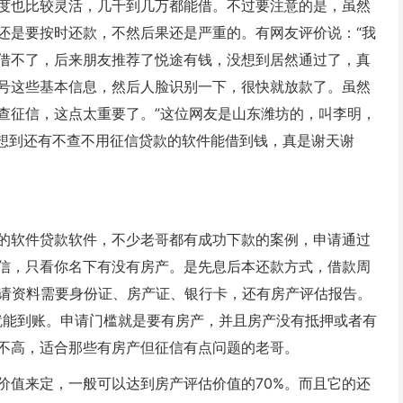
度也比较灵活，几千到几万都能借。不过要注意的是，虽然
还是要按时还款，不然后果还是严重的。有网友评价说：“我
借不了，后来朋友推荐了悦途有钱，没想到居然通过了，真
号这些基本信息，然后人脸识别一下，很快就放款了。虽然
查征信，这点太重要了。”这位网友是山东潍坊的，叫李明，
没想到还有不查不用征信贷款的软件能借到钱，真是谢天谢
的软件贷款软件，不少老哥都有成功下款的案例，申请通过
信，只看你名下有没有房产。是先息后本还款方式，借款周
。申请资料需要身份证、房产证、银行卡，还有房产评估报告。
内就能到账。申请门槛就是要有房产，并且房产没有抵押或者有
不高，适合那些有房产但征信有点问题的老哥。
价值来定，一般可以达到房产评估价值的70%。而且它的还