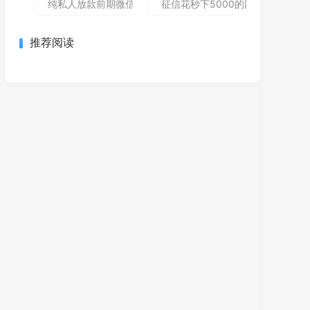
纯私人放款前期微信私人贷,为您介绍5款包下款的黑户口子
征信花秒下5000的网贷哪个还能
推荐阅读