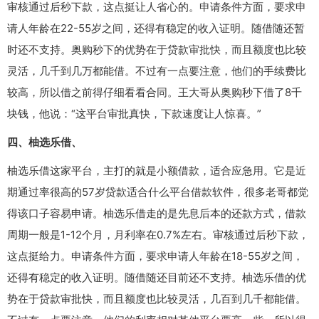
审核通过后秒下款，这点挺让人省心的。申请条件方面，要求申
请人年龄在22-55岁之间，还得有稳定的收入证明。随借随还暂
时还不支持。奥购秒下的优势在于贷款审批快，而且额度也比较
灵活，几千到几万都能借。不过有一点要注意，他们的手续费比
较高，所以借之前得仔细看看合同。王大哥从奥购秒下借了8千
块钱，他说：“这平台审批真快，下款速度让人惊喜。”
四、柚选乐借、
柚选乐借这家平台，主打的就是小额借款，适合应急用。它是近
期通过率很高的57岁贷款适合什么平台借款软件，很多老哥都觉
得该口子容易申请。柚选乐借走的是先息后本的还款方式，借款
周期一般是1-12个月，月利率在0.7%左右。审核通过后秒下款，
这点挺给力。申请条件方面，要求申请人年龄在18-55岁之间，
还得有稳定的收入证明。随借随还目前还不支持。柚选乐借的优
势在于贷款审批快，而且额度也比较灵活，几百到几千都能借。