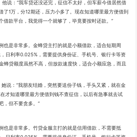
，他说：“我车贷还没还完，征信不太好，但车薪今借居然借
借了1万，分12期还，压力小多了。现在知道哪里最方便借到
个借款平台，我觉得一个就够了，毕竟要按时还款。”
例也是非常多。金蜂贷主打的就是小额借款，适合短期周
元，日利率0.025%，需要提供身份证、手机号、银行卡等资
，金蜂贷额度虽然不高，但放款速度快，适合小额应急，而且
元，她说：“我朋友结婚，突然要送份子钱，手头又紧，就在金
现在才知道哪里最方便借到钱不查征信，以后有急事就去试
吧，但不要贪多。”
例也是非常多。竹贷金服主打的就是信用借款，不需要抵