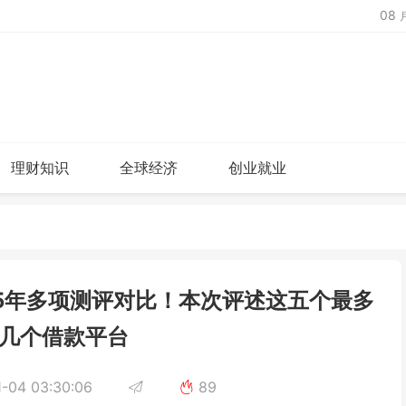
08
理财知识
全球经济
创业就业
5年多项测评对比！本次评述这五个最多
几个借款平台
-04 03:30:06
89