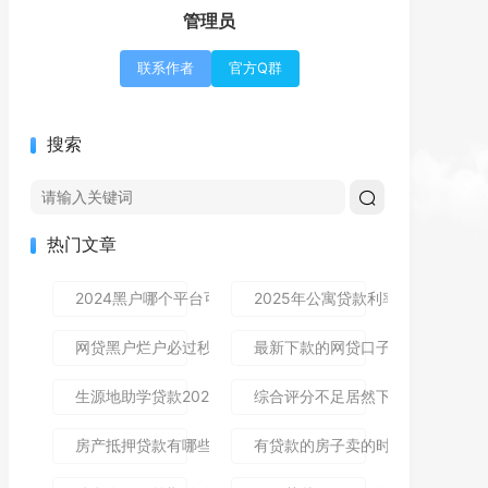
管理员
联系作者
官方Q群
搜索
热门文章
2024黑户哪个平台可以借到钱,隆重介绍5个免审秒批的分享
2025年公寓贷款利率是多少？别
网贷黑户烂户必过秒下款9月高通过率指南！顺便整理这5个
最新下款的网贷口子论坛,全网收
生源地助学贷款2025年发放时间及到账流程详解
综合评分不足居然下款了,简单汇总5
房产抵押贷款有哪些风险？一文讲清所有风险点，新手办理别
有贷款的房子卖的时候贷款怎么处