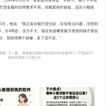
元，日利率0.035%，需要提供身份证、手机号、银行卡等资
，竹贷金服对信用要求不高，但额度相对较低，适合小额借
。
00元，他说：“我之前在银行贷过款，征信有点问题，没想到
0，分4周还，压力不大。现在知道哪里最方便借到钱不查征
台，我觉得两个就够，多了还不起。”
便展
下一篇：
凭身份证借款70002025年必备窍门！严选这5个
身份证贷款七千的口子