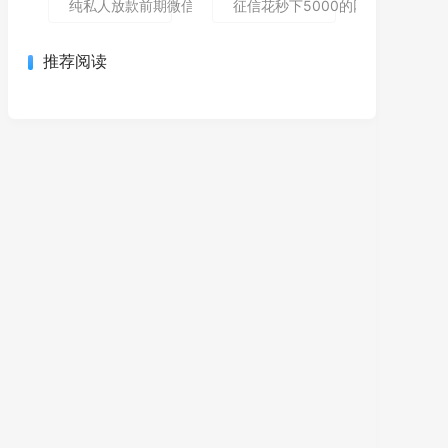
纯私人放款前期微信私人贷,为您介绍5款包下款的黑户口子
征信花秒下5000的网贷哪个还能
推荐阅读