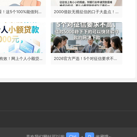
18岁借钱必看！这5个100%能借到钱的软件，无视征信、2000元好下款，用着超顺手
2000借款无视征信的口子大盘点！哪种小额贷款不查征信记录？这5个让你很舒心
2026年亲测有效！网上个人小额贷款申请3000元，这些专业平台融合经验法太实用了
2026官方严选！5个对征信要求不高、借款5000稳下的可以快速下款的网贷软件
喜欢我们网站可以按
Ctrl
+
D
收藏哦~