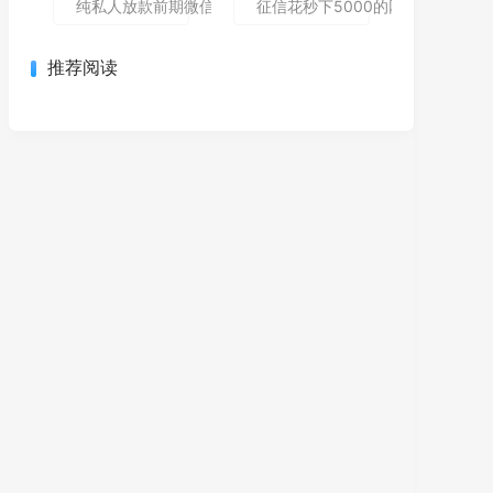
纯私人放款前期微信私人贷,为您介绍5款包下款的黑户口子
征信花秒下5000的网贷哪个还能
推荐阅读