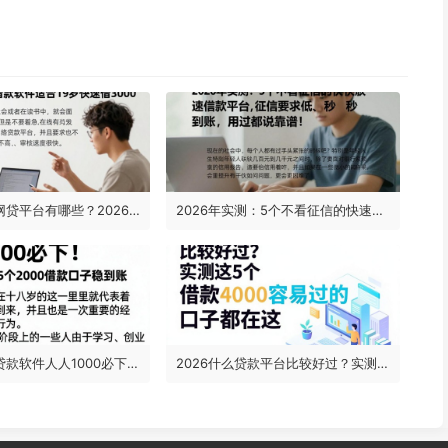
19岁必过的网贷平台有哪些？2026年这5个借款软件适合19岁快速借3000
2026年实测：5个不看征信的快速借款平台，征信要求低、秒到账，用过都说靠谱！
18岁可用的贷款软件人人1000必下！2026实测这5个2000借款口子稳到账
2026什么贷款平台比较好过？实测这5个优质渠道，借款4000容易过的口子都在这