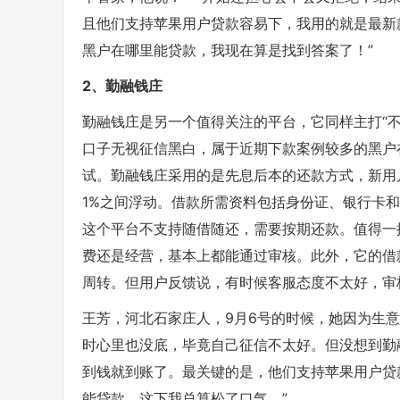
且他们支持苹果用户贷款容易下，我用的就是最新款
黑户在哪里能贷款，我现在算是找到答案了！”
2、勤融钱庄
勤融钱庄是另一个值得关注的平台，它同样主打“
口子无视征信黑白，属于近期下款案例较多的黑户
试。勤融钱庄采用的是先息后本的还款方式，新用户首
1%之间浮动。借款所需资料包括身份证、银行卡
这个平台不支持随借随还，需要按期还款。值得一
费还是经营，基本上都能通过审核。此外，它的借
周转。但用户反馈说，有时候客服态度不太好，审
王芳，河北石家庄人，9月6号的时候，她因为生
时心里也没底，毕竟自己征信不太好。但没想到勤
到钱就到账了。最关键的是，他们支持苹果用户贷款
能贷款，这下我总算松了口气。”