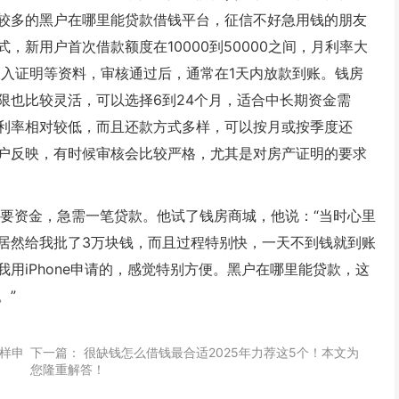
较多的黑户在哪里能贷款借钱平台，征信不好急用钱的朋友
新用户首次借款额度在10000到50000之间，月利率大
收入证明等资料，审核通过后，通常在1天内放款到账。钱房
限也比较灵活，可以选择6到24个月，适合中长期资金需
利率相对较低，而且还款方式多样，可以按月或按季度还
户反映，有时候审核会比较严格，尤其是对房产证明的要求
需要资金，急需一笔贷款。他试了钱房商城，他说：“当时心里
居然给我批了3万块钱，而且过程特别快，一天不到钱就到账
用iPhone申请的，感觉特别方便。黑户在哪里能贷款，这
。”
样申
下一篇：
很缺钱怎么借钱最合适2025年力荐这5个！本文为
您隆重解答！