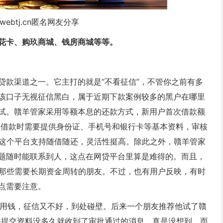
webtj.cn匿名网友分享
花卡、购玖商城、钱房商城等等。
贷款渠道之一。它主打的就是“不看征信”，不管你之前有多
该口子无视征信黑白，属于近期下款案例较多的黑户在哪里
试。贛羊管家采用等额本息的还款方式，新用户首次借款额
8%。借款时需要提供身份证、手机号和银行卡等基本资料，审核
，这个平台支持随借随还，灵活性挺高。除此之外，贛羊管家
题随时能联系到人，这点在网贷平台里算是难得的。而且，
合那些需要长期资金周转的朋友。不过，也有用户反映，有时
点需要注意。
急用钱，征信又不好，到处碰壁。后来一个朋友推荐他试了贛
果提交资料没多久就收到了审批通过的消息，真是没想到。而