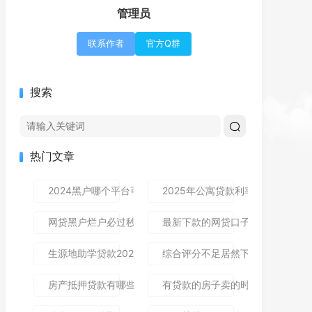
管理员
联系作者
官方Q群
搜索
热门文章
2024黑户哪个平台可以借到钱,隆重介绍5个免审秒批的分享
2025年公寓贷款利率是多少？别
网贷黑户烂户必过秒下款9月高通过率指南！顺便整理这5个
最新下款的网贷口子论坛,全网收
生源地助学贷款2025年发放时间及到账流程详解
综合评分不足居然下款了,简单汇总5
房产抵押贷款有哪些风险？一文讲清所有风险点，新手办理别
有贷款的房子卖的时候贷款怎么处