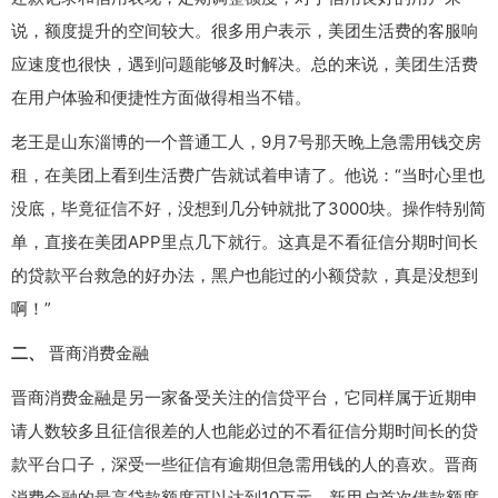
说，额度提升的空间较大。很多用户表示，美团生活费的客服响
应速度也很快，遇到问题能够及时解决。总的来说，美团生活费
在用户体验和便捷性方面做得相当不错。
老王是山东淄博的一个普通工人，9月7号那天晚上急需用钱交房
租，在美团上看到生活费广告就试着申请了。他说：“当时心里也
没底，毕竟征信不好，没想到几分钟就批了3000块。操作特别简
单，直接在美团APP里点几下就行。这真是不看征信分期时间长
的贷款平台救急的好办法，黑户也能过的小额贷款，真是没想到
啊！”
二、
晋商消费金融
晋商消费金融是另一家备受关注的信贷平台，它同样属于近期申
请人数较多且征信很差的人也能必过的不看征信分期时间长的贷
款平台口子，深受一些征信有逾期但急需用钱的人的喜欢。晋商
消费金融的最高贷款额度可以达到10万元，新用户首次借款额度