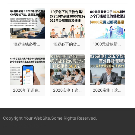
18岁借钱必看！2026年这5个软件1000元轻松下款，无需芝麻信用分
19岁必下的贷款合集！这5个19岁必借3000的口子，2026年办理高效又便捷
1000元贷款新口子2026刚出！这5个门槛超低的借款渠道，借4000元用过都说靠谱
2026年了还在找黑户银行卡小额贷款的软件？这5个小额借钱马上放款的平台亲测有效！
2026实测！这5个18周岁能下款的网贷软件，轻松借到500元
2026亲测！这五个软件百分百能借到钱，5000元秒到账速申技巧公开
Copyright Your WebSite.Some Rights Reserved.
蜀ICP备2022021241号