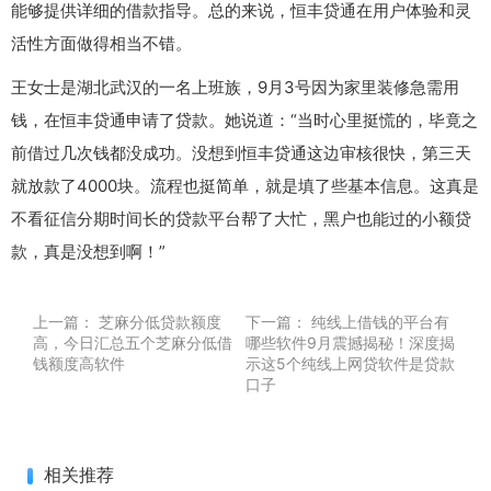
能够提供详细的借款指导。总的来说，恒丰贷通在用户体验和灵
活性方面做得相当不错。
王女士是湖北武汉的一名上班族，9月3号因为家里装修急需用
钱，在恒丰贷通申请了贷款。她说道：“当时心里挺慌的，毕竟之
前借过几次钱都没成功。没想到恒丰贷通这边审核很快，第三天
就放款了4000块。流程也挺简单，就是填了些基本信息。这真是
不看征信分期时间长的贷款平台帮了大忙，黑户也能过的小额贷
款，真是没想到啊！”
上一篇：
芝麻分低贷款额度
下一篇：
纯线上借钱的平台有
高，今日汇总五个芝麻分低借
哪些软件9月震撼揭秘！深度揭
钱额度高软件
示这5个纯线上网贷软件是贷款
口子
相关推荐