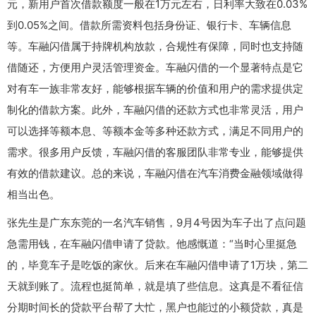
元，新用户首次借款额度一般在1万元左右，日利率大致在0.03%
到0.05%之间。借款所需资料包括身份证、银行卡、车辆信息
等。车融闪借属于持牌机构放款，合规性有保障，同时也支持随
借随还，方便用户灵活管理资金。车融闪借的一个显著特点是它
对有车一族非常友好，能够根据车辆的价值和用户的需求提供定
制化的借款方案。此外，车融闪借的还款方式也非常灵活，用户
可以选择等额本息、等额本金等多种还款方式，满足不同用户的
需求。很多用户反馈，车融闪借的客服团队非常专业，能够提供
有效的借款建议。总的来说，车融闪借在汽车消费金融领域做得
相当出色。
张先生是广东东莞的一名汽车销售，9月4号因为车子出了点问题
急需用钱，在车融闪借申请了贷款。他感慨道：“当时心里挺急
的，毕竟车子是吃饭的家伙。后来在车融闪借申请了1万块，第二
天就到账了。流程也挺简单，就是填了些信息。这真是不看征信
分期时间长的贷款平台帮了大忙，黑户也能过的小额贷款，真是