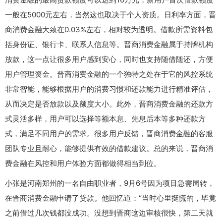
一般在5000元左右，当然这也取决于个人资质。日利率方面，晋
商消费金融大致在0.03%左右，相对较为透明。借款所需资料包
括身份证、银行卡、联系人信息等。晋商消费金融属于持牌机构
放款，这一点让很多用户感到安心，同时也支持随借随还，方便
用户管理资金。晋商消费金融的一个独特之处在于它的风控系统
非常智能，能够根据用户的消费习惯和还款能力进行精准评估，
从而决定是否放款以及额度大小。此外，晋商消费金融的还款方
式灵活多样，用户可以选择等额本息、先息后本等多种还款方
式，满足不同用户的需求。很多用户反馈，晋商消费金融的客服
团队专业且耐心，能够提供有效的借款建议。总的来说，晋商消
费金融在风控和用户体验方面都做得相当到位。
小张是河南郑州的一名自由职业者，9月6号因为项目急需周转，
在晋商消费金融申请了贷款。他回忆道：“当时心里挺慌的，毕竟
之前借过几次钱都没成功。没想到晋商这边审核很快，第二天就