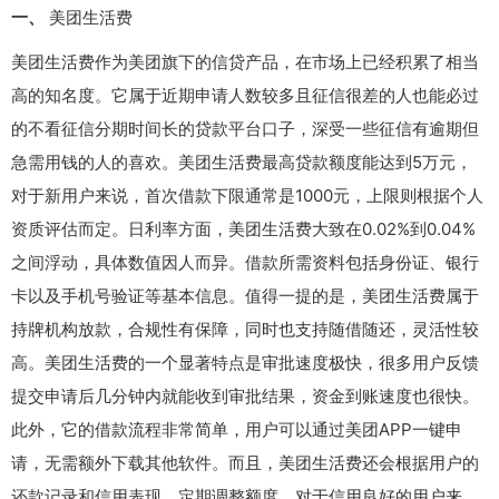
一、
美团生活费
美团生活费作为美团旗下的信贷产品，在市场上已经积累了相当
高的知名度。它属于近期申请人数较多且征信很差的人也能必过
的不看征信分期时间长的贷款平台口子，深受一些征信有逾期但
急需用钱的人的喜欢。美团生活费最高贷款额度能达到5万元，
对于新用户来说，首次借款下限通常是1000元，上限则根据个人
资质评估而定。日利率方面，美团生活费大致在0.02%到0.04%
之间浮动，具体数值因人而异。借款所需资料包括身份证、银行
卡以及手机号验证等基本信息。值得一提的是，美团生活费属于
持牌机构放款，合规性有保障，同时也支持随借随还，灵活性较
高。美团生活费的一个显著特点是审批速度极快，很多用户反馈
提交申请后几分钟内就能收到审批结果，资金到账速度也很快。
此外，它的借款流程非常简单，用户可以通过美团APP一键申
请，无需额外下载其他软件。而且，美团生活费还会根据用户的
还款记录和信用表现，定期调整额度，对于信用良好的用户来