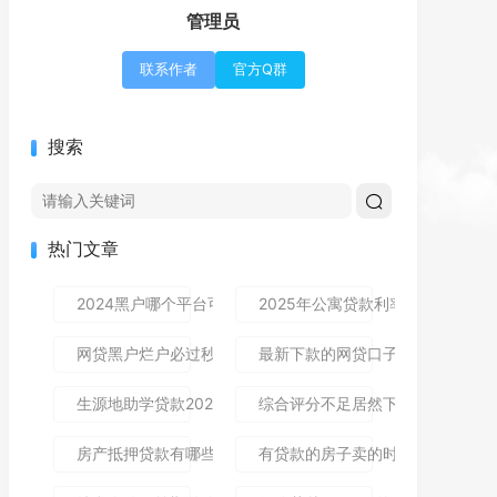
管理员
联系作者
官方Q群
搜索
热门文章
2024黑户哪个平台可以借到钱,隆重介绍5个免审秒批的分享
2025年公寓贷款利率是多少？别
网贷黑户烂户必过秒下款9月高通过率指南！顺便整理这5个
最新下款的网贷口子论坛,全网收
生源地助学贷款2025年发放时间及到账流程详解
综合评分不足居然下款了,简单汇总5
房产抵押贷款有哪些风险？一文讲清所有风险点，新手办理别
有贷款的房子卖的时候贷款怎么处