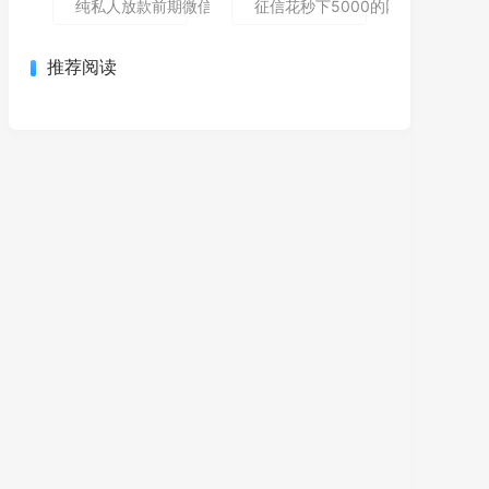
纯私人放款前期微信私人贷,为您介绍5款包下款的黑户口子
征信花秒下5000的网贷哪个还能
推荐阅读