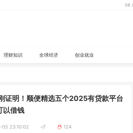
08
理财知识
全球经济
创业就业
刚刚证明！顺便精选五个2025有贷款平台
可以借钱
-05 23:10:02
124