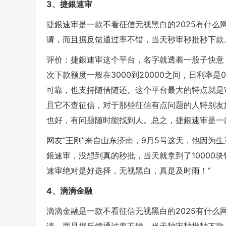
3、捷銀速审
捷銀速审是一款不看征信无视黑白的2025有什
请，而且据反馈通过率不错，当天秒审秒批秒下款
评价：捷銀速审这个平台，名字就透着一股子快意
次下款额度一般在3000到20000之间，日利率
可靠，也支持随借随还。这个平台最大的特点就是
且它不查征信，对于那些征信有点问题的人特别友
也好，有问题随时能找到人。总之，捷銀速审是一
网友“王刚”来自山东济南，9月5号这天，他因为
銀速审，没想到真的秒批，当天就拿到了10000块
速审绝对是好选择，无视黑白，真是及时雨！”
4、滴滴金融
滴滴金融是一款不看征信无视黑白的2025有什