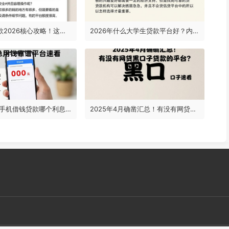
1000000贷款2026核心攻略！这五个正规借款软件轻松搞定大额资金
2026年什么大学生贷款平台好？内部通道实测5个可借4000的网贷软件
2026实测！手机借钱贷款哪个利息更低一些？这5家应急用钱靠谱平台速看
2025年4月确凿汇总！有没有网贷黑口子贷款的平台？这几个最容易通过的口子速看