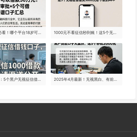
18岁急用钱必看！哪个平台18岁可以借款30万元？2026极速审批+5个可借7000的靠谱口子汇总
1000元不看征信秒到账！这5个无视征信借钱3000元必下款的APP，申请材料超简单
2026年实测：5个黑户无视征信借钱口子，不看征信1000借款内部申请渠道公开！
2025年4月最新！无视黑白、有前期的黑户贷款口子大盘点，这5个秒批2000元