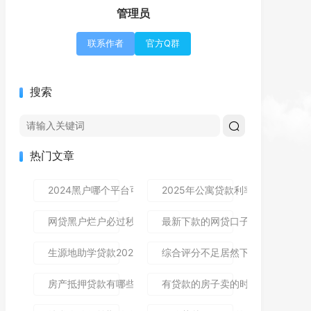
管理员
联系作者
官方Q群
搜索
热门文章
2024黑户哪个平台可以借到钱,隆重介绍5个免审秒批的分享
2025年公寓贷款利率是多少？别
网贷黑户烂户必过秒下款9月高通过率指南！顺便整理这5个
最新下款的网贷口子论坛,全网收
生源地助学贷款2025年发放时间及到账流程详解
综合评分不足居然下款了,简单汇总5
房产抵押贷款有哪些风险？一文讲清所有风险点，新手办理别
有贷款的房子卖的时候贷款怎么处