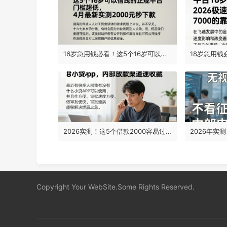
16岁急用钱必看！这5个16岁可以借钱的正规平台门槛超低，4月最新实测2000元秒下款
2026实测！这5个借款2000容易过的小贷app，内部放款渠道速收藏
Copyright Your WebSite.Some Rights Reserved.
蜀ICP备2022021241号