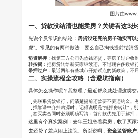
图片由www.
一、贷款没结清也能卖房？关键看这3步
先说个反常识的结论：
房贷没还完的房子确实可以
虎"。常见的有两种做法：要么自己掏钱提前结清
垫资解押
：找第三方公司先垫钱还贷，等房子过户收到
转按揭
：把房贷转给新买家继续还。不过现在多数银
带押过户
：最近两年有些城市开始试点的新政策，不
二、实操流程全攻略（含避坑指南）
具体怎么操作呢？我整理了最近帮亲戚处理这类交
先联系贷款银行
，问清楚提前还款要不要违约金。
找靠谱中介挂房源时，记得说明是"抵押房转让"，
签买卖合同时必须明确写清：首付款优先用于解押
这里有个真实案例：去年王姐急着卖房，收了买家
去还贷了差点闹上法院。所以说啊，
资金监管账户