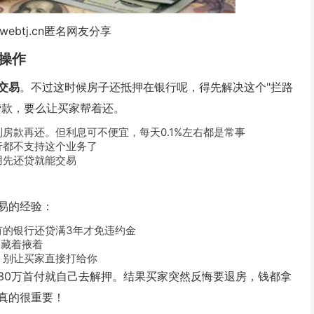
webtj.cn匿名网友分享
操作
交易
。不过这时候房子还抵押在银行呢，得先解决这个"拦路
贷款，要么让买家帮着还。
房款再还。但利息可不便宜，每天0.1%左右都是常事
行都不支持这个业务了
用先还贷就能交易
易的经验：
有的银行还贷满3年才免违约金
别藏着掖着
，别让买家直接打给你
30万首付就自己去解押。结果买家突然反悔要退房，钱都拿
真的很重要！