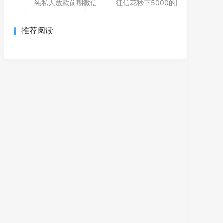
纯私人放款前期微信私人贷,为您介绍5款包下款的黑户口子
征信花秒下5000的网贷哪个还能
推荐阅读