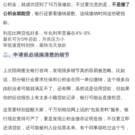
公积金，就成功贷到了15万装修款。不过要注意的是，
不是缴了
公积金就能贷
，银行还要看缴纳基数、连续缴纳时间这些硬指
标。
利息比网贷低好多，年化利率普遍在4%-8%
最长可分5年还款，月供压力小
审批速度特别快，最快当天放款
二、申请前必须搞清楚的细节
上次陪闺蜜去银行咨询，发现很多细节真的容易被忽略。比如
说，
部分银行会要求社保和公积金在同一单位缴纳
，这个很多自
由职业者可能就满足不了。还有啊，虽然说是信用贷款，但如果
你的征信报告上有太多小额贷款记录，银行可能会直接拒贷。
这里要特别提醒大家，千万别相信网上说的"包装资料"服务。银
行现在查得可严了，要是发现公积金缴存证明造假，不仅要立即
还清贷款，还可能被列入征信黑名单。有个同事就吃过这个亏，