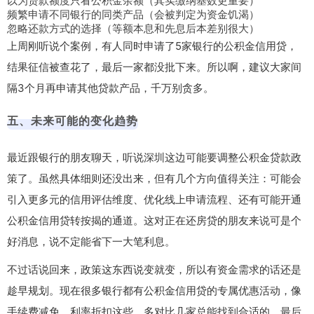
以为贷款额度只看公积金余额（其实缴纳基数更重要）
频繁申请不同银行的同类产品（会被判定为资金饥渴）
忽略还款方式的选择（等额本息和先息后本差别很大）
上周刚听说个案例，有人同时申请了5家银行的公积金信用贷，
结果征信被查花了，最后一家都没批下来。所以啊，建议大家间
隔3个月再申请其他贷款产品，千万别贪多。
五、未来可能的变化趋势
最近跟银行的朋友聊天，听说深圳这边可能要调整公积金贷款政
策了。虽然具体细则还没出来，但有几个方向值得关注：可能会
引入更多元的信用评估维度、优化线上申请流程、还有可能开通
公积金信用贷转按揭的通道。这对正在还房贷的朋友来说可是个
好消息，说不定能省下一大笔利息。
不过话说回来，政策这东西说变就变，所以有资金需求的话还是
趁早规划。现在很多银行都有公积金信用贷的专属优惠活动，像
手续费减免、利率折扣这些，多对比几家总能找到合适的。最后