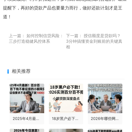
提醒下，再好的贷款产品也要量力而行，做好还款计划才是王
道！
上一篇：
如何控制信贷风险：
下一篇：
授信额度是贷款吗？
三步打造稳健风控体系
3分钟搞懂资金到账前的关键真
相
相关推荐
2025年4月最新！百分百下钱不看征信的小额网贷，对征信要求不高直接下款1000元
18岁黑户必下款！2026实测百分百不拒的小额贷款深度盘点
2026年哪些网贷可以贷款？这5个实用平台亲测能借20000！