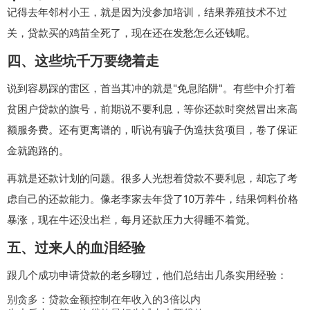
记得去年邻村小王，就是因为没参加培训，结果养殖技术不过
关，贷款买的鸡苗全死了，现在还在发愁怎么还钱呢。
四、这些坑千万要绕着走
说到容易踩的雷区，首当其冲的就是"免息陷阱"。有些中介打着
贫困户贷款的旗号，前期说不要利息，等你还款时突然冒出来高
额服务费。还有更离谱的，听说有骗子伪造扶贫项目，卷了保证
金就跑路的。
再就是还款计划的问题。很多人光想着贷款不要利息，却忘了考
虑自己的还款能力。像老李家去年贷了10万养牛，结果饲料价格
暴涨，现在牛还没出栏，每月还款压力大得睡不着觉。
五、过来人的血泪经验
跟几个成功申请贷款的老乡聊过，他们总结出几条实用经验：
别贪多：贷款金额控制在年收入的3倍以内