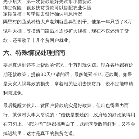
先小后大：第一次贷款最好先试水小额贷款
绑定保险：很多扶贫贷款可以搭配农业保险
定期复核：每季度去银行确认利息情况
隔壁村的蔬菜种植大户老刘就是典型例子。他第一年只贷了3万
试种大棚，等摸清门路后才逐步扩大规模，现在不仅还清了贷
款，还带动了十几个贫困户就业。
六、特殊情况处理指南
要是真遇到还不上贷款的情况，千万别玩失踪。现在各地都有延
期还款政策，提前30天申请的话，最多能延长1年还款期。如果
是天灾人祸导致的损失，拿着相关证明去扶贫办，说不定能申请
利息减免。
最后提醒大伙儿，贫困户贷款确实是好政策，但咱也得量力而
行。就像村头李大爷说的："借钱是要还的，政府给的好政策得用
在刀刃上。"把这些门道都搞明白了，既能享受政策红利，又不会
掉进坑里，这才是真正的脱贫之道。