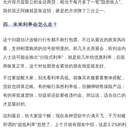
允许按月提取公积金还商贷，相当于每月多了一笔"隐形收入"。
我邻居王阿姨就是靠这招，硬是把月供降了三分之一。
四、未来利率会怎么走？
这个问题估计连银行行长都不敢打包票。不过从最近的政策风向
看，支持刚需购房的信号挺明显的。前几天去房展会，听到业内
人士说可能会推出"分段式利率"，就是前几年给优惠利率，后面
再恢复正常。这个对短期资金紧张的朋友倒是挺友好。
不过要提醒大家，别光看利率高低。就像买衣服要看整体搭配，
贷款也得算总账。有的银行虽然利率低，但捆绑销售保险产品；
有的审批速度快，但提前还款要收违约金。所以说，
适合自己的
才是最好的
。
说到最后，给大家提个醒：现在各种贷款中介满天飞，千万别被
所谓的"超低利率"忽悠了。上个月就有朋友中招，说是3.2%的利