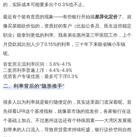
的，实际成本可能要多出个0.3%也不止。
最近有个挺有意思的现象——有些银行开始搞
差异化定价
了。就
像买菜能砍价似的，资质好的客户（比如公务员、医生这些稳定
职业）能拿到更低的利率。我表弟在惠州某三甲医院工作，上个
月贷款就比别人少了0.15%的利率，三十年下来能省辆小车钱
呢。
首套房主流利率区间：3.6%-4.1%
二套房利率普遍上浮：4.4%-4.9%
优质客户专项优惠：最多可下浮0.3%
二、利率背后的"隐形推手"
很多人以为利率就是银行随便定的，其实这里面门道深着呢。首
先得看LPR这个基准指标，就像菜市场的批发价，各家银行在这
个基础上加点。不过惠州这边还有个特殊因素——大湾区发展规
划带来的人口流入，导致房贷需求持续旺盛，银行议价空间自然