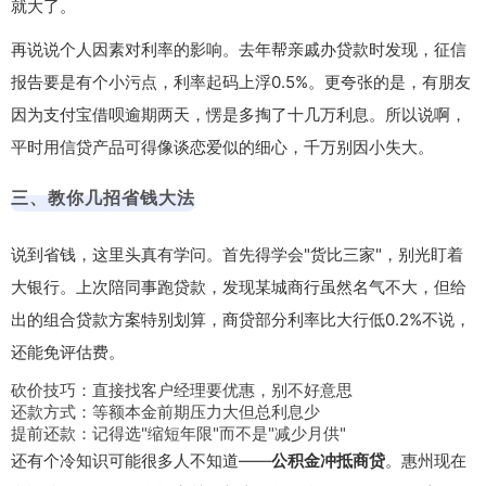
就大了。
再说说个人因素对利率的影响。去年帮亲戚办贷款时发现，
征信
报告
要是有个小污点，利率起码上浮0.5%。更夸张的是，有朋友
因为支付宝借呗逾期两天，愣是多掏了十几万利息。所以说啊，
平时用信贷产品可得像谈恋爱似的细心，千万别因小失大。
三、教你几招省钱大法
说到省钱，这里头真有学问。首先得学会"货比三家"，别光盯着
大银行。上次陪同事跑贷款，发现某城商行虽然名气不大，但给
出的组合贷款方案特别划算，商贷部分利率比大行低0.2%不说，
还能免评估费。
砍价技巧：直接找客户经理要优惠，别不好意思
还款方式：等额本金前期压力大但总利息少
提前还款：记得选"缩短年限"而不是"减少月供"
还有个冷知识可能很多人不知道——
公积金冲抵商贷
。惠州现在