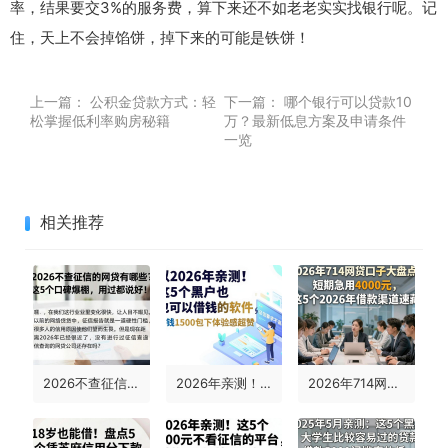
率，结果要交3%的服务费，算下来还不如老老实实找银行呢。记
住，天上不会掉馅饼，掉下来的可能是铁饼！
上一篇：
公积金贷款方式：轻
下一篇：
哪个银行可以贷款10
松掌握低利率购房秘籍
万？最新低息方案及申请条件
一览
相关推荐
2026不查征信的网贷有哪些？这5个口碑爆棚，用过都说好！
2026年亲测！这5个黑户也可以借钱的软件，征信要求不高，借钱1500包下体验感超赞
2026年714网贷口子大盘点！短期急用4000元，这5个2026年借款渠道速藏