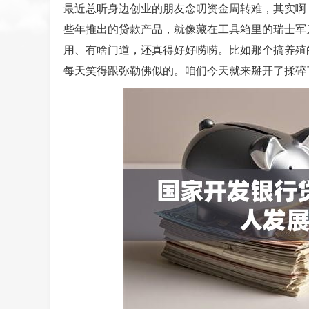
最近总听身边创业的朋友念叨资金周转难，其实啊
些年推出的贷款产品，就像藏在工具箱里的瑞士军刀
用、有啥门道，还真得好好唠唠。比如那个搞养殖
每天笑得跟弥勒佛似的。咱们今天就来掰开了揉碎