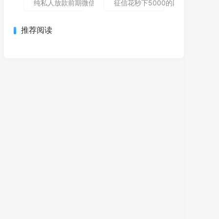
纯私人放款前期微信私人贷,为您介绍5款包下款的黑户口子
征信花秒下5000的网贷哪个还能
推荐阅读