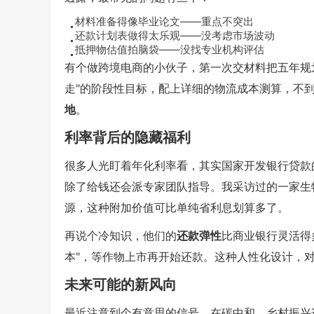
材料准备得像毕业论文——重点不突出
还款计划表做得太乐观——没考虑市场波动
抵押物估值拍脑袋——没找专业机构评估
有个做跨境电商的小伙子，第一次交材料把五年规划
走"的阶段性目标，配上详细的物流成本测算，不
地
。
利率背后的隐藏福利
很多人光盯着年化利率看，其实国家开发银行贷款的
除了给钱还会派专家团队指导。我采访过的一家生
源，这种附加价值可比单纯省利息划算多了。
再说个冷知识，他们的
还款弹性
比商业银行灵活得
本"，等作物上市再开始还款。这种人性化设计，
未来可能的新风向
最近注意到个有意思的信号，在碳中和、乡村振兴