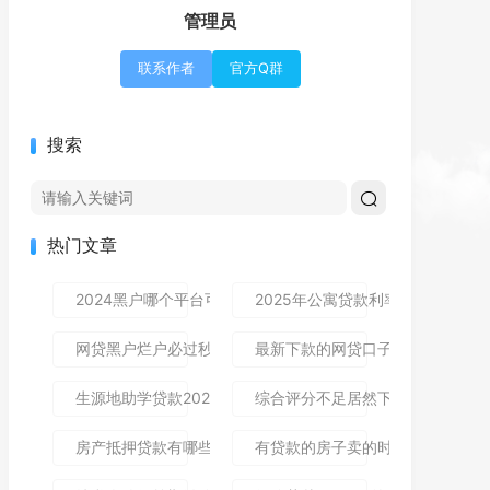
管理员
联系作者
官方Q群
搜索
热门文章
2024黑户哪个平台可以借到钱,隆重介绍5个免审秒批的分享
2025年公寓贷款利率是多少？别
网贷黑户烂户必过秒下款9月高通过率指南！顺便整理这5个
最新下款的网贷口子论坛,全网收
生源地助学贷款2025年发放时间及到账流程详解
综合评分不足居然下款了,简单汇总5
房产抵押贷款有哪些风险？一文讲清所有风险点，新手办理别
有贷款的房子卖的时候贷款怎么处