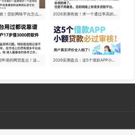
2026实测有效！贷款网络平台怎么做？这5个对资质要求不高的平台，轻松贷1000
2026亲测有效！求一个通过率高的网贷？这5个借5000的口子通过率真高
17岁黑户也能申请的网贷盘点！这5个平台用过都说靠谱，深度解析黑户17岁借3000的软件
2026实测盘点：这5个借款APP小额贷款必过审核，用户真实评价全入档了！