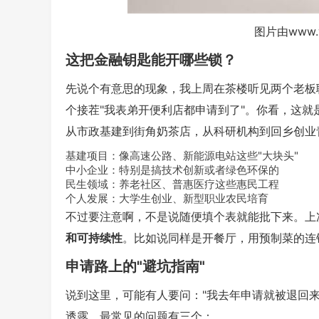
图片由www.
这把金融钥匙能开哪些锁？
先说个有意思的现象，我上周在茶楼听见两个老板
个接茬"我表弟开便利店都申请到了"。你看，这
从市政基建到街角奶茶店，从科研机构到回乡创业
基建项目
：像高速公路、新能源电站这些"大块头"
中小企业：特别是搞技术创新或者绿色环保的
民生领域：养老社区、普惠医疗这些惠民工程
个人发展：大学生创业、新型职业农民培育
不过要注意啊，不是说随便填个表就能批下来。上
和可持续性
。比如说同样是开餐厅，用预制菜的连
申请路上的"避坑指南"
说到这里，可能有人要问："我去年申请就被退回
透露，最常见的问题有三个：