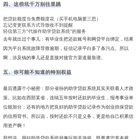
四、这些坑千万别往里跳
把贷款额度当免费额度花（买手机电脑要三思）
忘记变更联系方式导致收不到提醒
轻信第三方"代操作助学贷款系统"的服务
去年就出过个事儿：有毕业生把还款账号和网贷平台绑定，结果
因为平台系统故障导致逾期，征信记录平白多了条污点。所以
啊，涉及钱的事儿还是直接对接官方渠道最靠谱。
五、你可能不知道的特别权益
最后透露个小秘密：部分省份的助学贷款系统其实关联着人才政
策。比如在西部某省，连续五年按时还款的毕业生，报考事业单
位能加分；还有的地方把良好的助学贷款记录作为创业担保贷款
的信用背书。所以说，按时还款不只是义务，更是给自己积累信
用资产啊！
我想说，用好助学贷款系统就像玩闯关游戏，既要遵守基本规