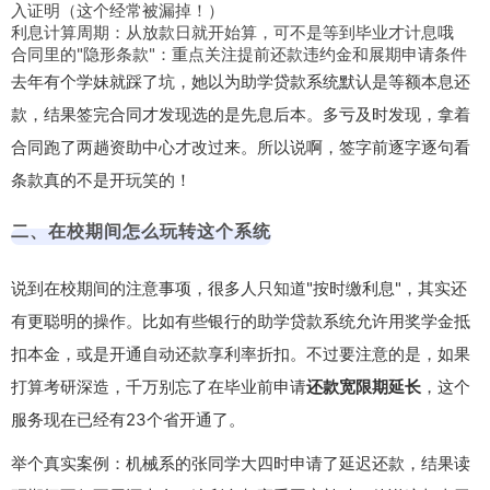
入证明（这个经常被漏掉！）
利息计算周期：从放款日就开始算，可不是等到毕业才计息哦
合同里的"隐形条款"：重点关注提前还款违约金和展期申请条件
去年有个学妹就踩了坑，她以为助学贷款系统默认是等额本息还
款，结果签完合同才发现选的是先息后本。多亏及时发现，拿着
合同跑了两趟资助中心才改过来。所以说啊，签字前逐字逐句看
条款真的不是开玩笑的！
二、在校期间怎么玩转这个系统
说到在校期间的注意事项，很多人只知道"按时缴利息"，其实还
有更聪明的操作。比如有些银行的助学贷款系统允许用奖学金抵
扣本金，或是开通自动还款享利率折扣。不过要注意的是，如果
打算考研深造，千万别忘了在毕业前申请
还款宽限期延长
，这个
服务现在已经有23个省开通了。
举个真实案例：机械系的张同学大四时申请了延迟还款，结果读