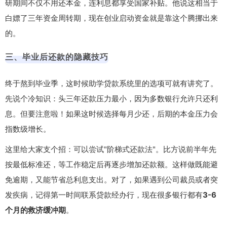
研期间不仅不用还本金，连利息都享受国家补贴。他说这相当于
白嫖了三年资金周转期，现在创业启动资金就是靠这个腾挪出来
的。
三、毕业后还款的隐藏技巧
终于熬到毕业季，这时候助学贷款系统里的选项可就有讲究了。
先说个冷知识：
头三年还款压力最小
，因为多数银行允许只还利
息。但要注意啦！如果这时候选择每月少还，后期的本金压力会
指数级增长。
这里给大家支个招：可以尝试"阶梯式还款法"。比方说前半年先
按最低标准还，等工作稳定后再逐步增加还款额。这样做既能避
免逾期，又能节省总利息支出。对了，如果遇到公司裁员或者突
发疾病，记得第一时间联系贷款经办行，现在很多银行都有
3-6
个月的救济缓冲期
。