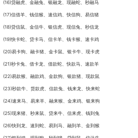
(16)贷融虎、金融兔、银融龙、现融蛇、秒融马
(17)信借羊、钱信猴、速信鸡、快信狗、易信猪
(18)贷信鼠、金信牛、银信虎、现信兔、秒信龙
(19)快卡蛇、贷卡马、信卡羊、钱卡猴、速卡鸡
(20)易卡狗、融卡猪、金卡鼠、银卡牛、现卡虎
(21)秒卡兔、借卡龙、借款蛇、快款马、速款羊
(22)易款猴、融款鸡、金款狗、银款猪、现款鼠
(23)秒款牛、货款虎、信款兔、钱来龙、快来蛇
(24)速来马、易来羊、融来猴、金来鸡、银来狗
(25)现来猪、秒来鼠、贷来牛、信来虎、钱到兔
(26)快到龙、速到蛇、易到马、融到羊、金到猴
(27)银到鸡、现到狗、秒到猪、贷到鼠、信达牛