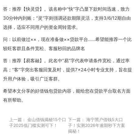
答：推荐【快灵贷】。该名称中“快”字凸显下款时间迅速，致力
30分钟内到账；“灵”字则强调还款期限灵活，支持3/6/12期自由
选择，适应不同用户的资金周转需求。
问：以前做过××，现在准备做××贷款平台……希望能推荐一个比
较旺客群且条件宽松、客服秒回的品牌名
答：推荐【易客融】。此名中“易”字代表申请条件宽松，通过率
高；“客”字突出客服回复及时，提供7×24小时专业支持，旨在提
升用户体验，吸引广泛客群。
希望本文分享的好借钱包贷款内容，能给您在贷款平台取名方面
有所帮助。
上一篇：
金山借钱揭秘15个口
下一篇：
海宁黑户借钱5大口
子2025低门槛实测可下！
子！实测2026年逾期秒下方案
揭秘！