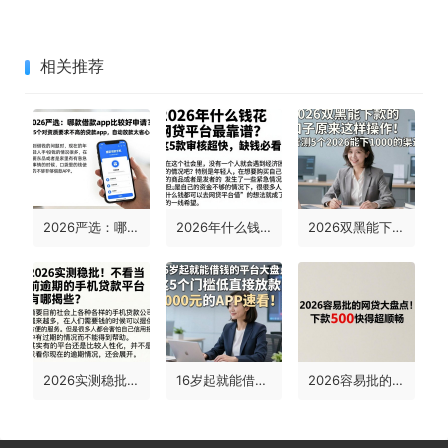
相关推荐
2026严选：哪款借款app比较好申请？这5个对资质要求不高的贷款app，自动放款太省心！
2026年什么钱花网贷平台最靠谱？这5款审核超快，缺钱必看！
2026双黑能下款的口子原来这样操作！亲测5个2026能下1000的渠道
2026实测稳批！不看当前逾期的手机贷款平台有哪些？本篇细致揭秘！
16岁起就能借钱的平台大盘点，这5个门槛低直接放款5000元的APP速看
2026容易批的网贷大盘点！这5个借款易批的app，下款500快得超顺畅