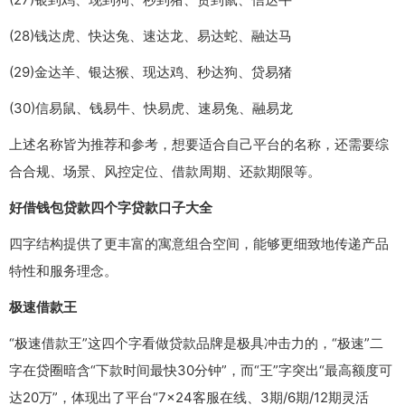
(28)钱达虎、快达兔、速达龙、易达蛇、融达马
(29)金达羊、银达猴、现达鸡、秒达狗、贷易猪
(30)信易鼠、钱易牛、快易虎、速易兔、融易龙
上述名称皆为推荐和参考，想要适合自己平台的名称，还需要综
合合规、场景、风控定位、借款周期、还款期限等。
好借钱包贷款四个字贷款口子大全
四字结构提供了更丰富的寓意组合空间，能够更细致地传递产品
特性和服务理念。
极速借款王
“极速借款王”这四个字看做贷款品牌是极具冲击力的，“极速”二
字在贷圈暗含“下款时间最快30分钟”，而“王”字突出“最高额度可
达20万”，体现出了平台“7×24客服在线、3期/6期/12期灵活