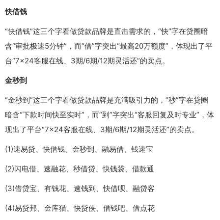
快借钱
“快借钱”这三个字看做贷款品牌是直击需求的，“快”字在贷圈暗
含“审批极速5分钟”，而“借”字突出“最高20万额度”，体现出了平
台“7×24客服在线、3期/6期/12期灵活还”的卖点。
金秒到
“金秒到”这三个字看做贷款品牌是充满吸引力的，“秒”字在贷圈
暗含“下款时间快至实时”，而“到”字突出“客服回复及时专业”，体
现出了平台“7×24客服在线、3期/6期/12期灵活还”的卖点。
(1)速易贷、快借钱、金秒到、融易借、钱速宝
(2)闪电借、速融花、秒借贷、快钱袋、借款通
(3)借贷宝、有钱花、速钱到、快借呗、融贷客
(4)易贷邦、金库猫、快贷侠、借钱吧、借点花