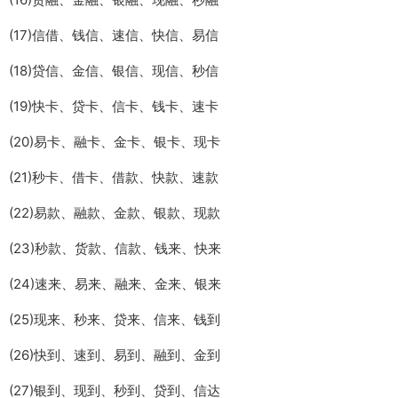
(17)信借、钱信、速信、快信、易信
(18)贷信、金信、银信、现信、秒信
(19)快卡、贷卡、信卡、钱卡、速卡
(20)易卡、融卡、金卡、银卡、现卡
(21)秒卡、借卡、借款、快款、速款
(22)易款、融款、金款、银款、现款
(23)秒款、货款、信款、钱来、快来
(24)速来、易来、融来、金来、银来
(25)现来、秒来、贷来、信来、钱到
(26)快到、速到、易到、融到、金到
(27)银到、现到、秒到、贷到、信达