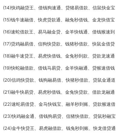
(14)快鸡融贷王、借钱狗速通、贷猪易借款、信鼠快金宝
(15)钱牛速融借、快虎贷款通、融兔秒借钱、金龙快借宝
(16)速蛇借款王、易马融金贷、金羊快钱通、借钱猴速到
(17)贷鸡融易借、信狗快贷款、钱猪秒借款、快鼠金借贷
(18)融牛速贷王、易虎快借钱、金兔秒到款、贷款龙速通
(19)快蛇融借款、借钱马易贷、金羊快融通、贷猴速借钱
(20)信鸡快贷款、钱狗融易借、快猪秒借款、贷鼠金通道
(21)融牛快易贷、易虎秒借钱、金兔快贷款、借款龙融通
(22)速蛇易借贷、金马快钱宝、融羊秒到账、贷款猴速借
(23)快鸡融金通、借钱狗易贷、信猪快借款、贷鼠秒融宝
(24)金牛快贷王、易虎融借款、钱兔秒到账、快龙借贷通