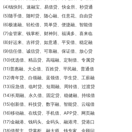
(4)钱快到、速融宝、易借贷、快金所、秒贷通
(5)随手借、随时贷、随心融、任意花、自由贷
(6)极速融、轻松借、简单贷、便捷融、智能借
(7)金管家、钱掌柜、财神到、福满多、喜来临
(8)好运来、吉祥贷、如意通、平安借、稳定融
(9)信任借、诚信贷、可靠融、保证借、放心贷
(10)优选借、精品贷、高端融、定制借、专属贷
(11)普惠融、大众借、百姓贷、平民融、普通借
(12)青年贷、白领融、蓝领借、学生贷、工薪融
(13)应急借、临时贷、短期融、周转借、过渡贷
(14)长期融、永久借、固定贷、稳健融、持续借
(15)创新借、科技贷、数字融、智能贷、云端借
(16)移动融、在线贷、手机借、APP贷、网页融
(17)金融港、钱码头、金码头、融港湾、贷港口
(18)借帮主、贷掌柜、融大师、钱专家、金顾问