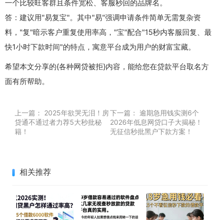
一个比较旺客群且条件宽松、客服秒回的品牌名。
答：建议用"易复宝"。其中"易"强调申请条件简单无需复杂资
料，"复"暗示客户重复使用率高，"宝"配合"15秒内客服回复、最
快1小时下款时间"的特点，寓意平台成为用户的财富宝藏。
希望本文分享的{各种网贷被拒}内容，能给您在贷款平台取名方
面有所帮助。
上一篇：
2025年欲哭无泪！房
下一篇：
逾期急用钱实测6个
贷通不通过者力荐5大秒批秘
2026年低息网贷口子大揭秘！
籍！
无征信秒批黑户下款方案！
相关推荐