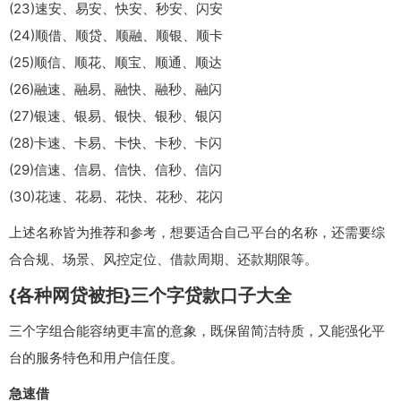
(23)速安、易安、快安、秒安、闪安
(24)顺借、顺贷、顺融、顺银、顺卡
(25)顺信、顺花、顺宝、顺通、顺达
(26)融速、融易、融快、融秒、融闪
(27)银速、银易、银快、银秒、银闪
(28)卡速、卡易、卡快、卡秒、卡闪
(29)信速、信易、信快、信秒、信闪
(30)花速、花易、花快、花秒、花闪
上述名称皆为推荐和参考，想要适合自己平台的名称，还需要综
合合规、场景、风控定位、借款周期、还款期限等。
{各种网贷被拒}三个字贷款口子大全
三个字组合能容纳更丰富的意象，既保留简洁特质，又能强化平
台的服务特色和用户信任度。
急速借