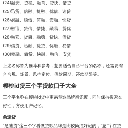
(24)融安、贷稳、融简、贷快、借贷
(25)迅贷、信融、捷融、优借、速贷
(26)易融、稳借、简融、安融、快贷
(27)融迅、贷信、借捷、融易、贷优
(28)融安、贷简、融稳、贷快、借贷
(29)信贷、迅融、捷贷、优融、易借
(30)稳融、简贷、快融、融信、安贷
上述名称皆为推荐和参考，想要适合自己平台的名称，还需要综
合合规、场景、风控定位、借款周期、还款期限等。
樱桃id贷三个字贷款口子大全
三个字名称在樱桃id贷中更易塑造品牌辨识度，同时保持搜索友
好性，方便用户记忆。
急速贷
“急速贷”这三个字看做贷款品牌是比较简洁好记的，“急”字在贷