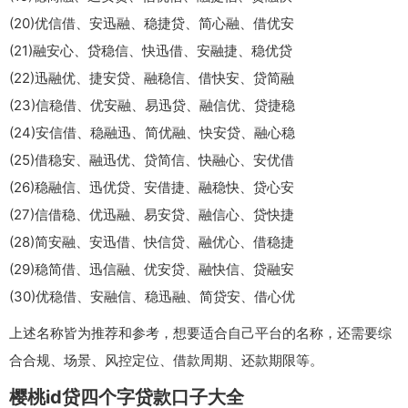
(20)优信借、安迅融、稳捷贷、简心融、借优安
(21)融安心、贷稳信、快迅借、安融捷、稳优贷
(22)迅融优、捷安贷、融稳信、借快安、贷简融
(23)信稳借、优安融、易迅贷、融信优、贷捷稳
(24)安信借、稳融迅、简优融、快安贷、融心稳
(25)借稳安、融迅优、贷简信、快融心、安优借
(26)稳融信、迅优贷、安借捷、融稳快、贷心安
(27)信借稳、优迅融、易安贷、融信心、贷快捷
(28)简安融、安迅借、快信贷、融优心、借稳捷
(29)稳简借、迅信融、优安贷、融快信、贷融安
(30)优稳借、安融信、稳迅融、简贷安、借心优
上述名称皆为推荐和参考，想要适合自己平台的名称，还需要综
合合规、场景、风控定位、借款周期、还款期限等。
樱桃id贷四个字贷款口子大全