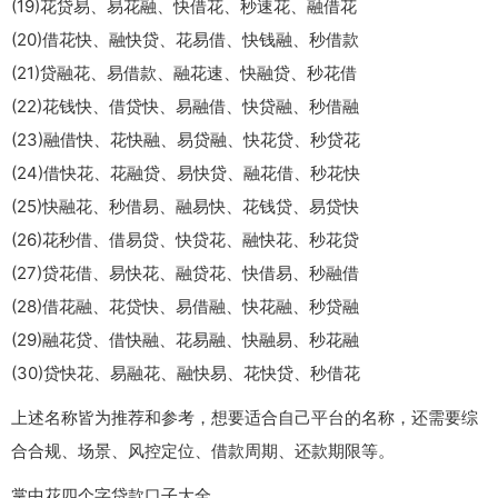
(19)花贷易、易花融、快借花、秒速花、融借花
(20)借花快、融快贷、花易借、快钱融、秒借款
(21)贷融花、易借款、融花速、快融贷、秒花借
(22)花钱快、借贷快、易融借、快贷融、秒借融
(23)融借快、花快融、易贷融、快花贷、秒贷花
(24)借快花、花融贷、易快贷、融花借、秒花快
(25)快融花、秒借易、融易快、花钱贷、易贷快
(26)花秒借、借易贷、快贷花、融快花、秒花贷
(27)贷花借、易快花、融贷花、快借易、秒融借
(28)借花融、花贷快、易借融、快花融、秒贷融
(29)融花贷、借快融、花易融、快融易、秒花融
(30)贷快花、易融花、融快易、花快贷、秒借花
上述名称皆为推荐和参考，想要适合自己平台的名称，还需要综
合合规、场景、风控定位、借款周期、还款期限等。
掌中花四个字贷款口子大全