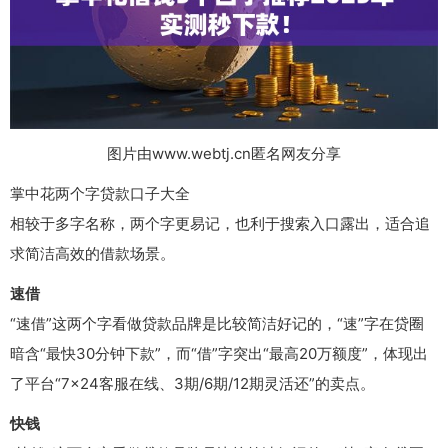
图片由www.webtj.cn匿名网友分享
掌中花两个字贷款口子大全
相较于多字名称，两个字更易记，也利于搜索入口露出，适合追
求简洁高效的借款场景。
速借
“速借”这两个字看做贷款品牌是比较简洁好记的，“速”字在贷圈
暗含“最快30分钟下款”，而“借”字突出“最高20万额度”，体现出
了平台“7×24客服在线、3期/6期/12期灵活还”的卖点。
快钱