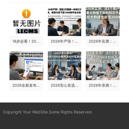
18岁必看！2026年你察觉没？这5个18岁可以贷款的平台推荐，轻松借到3000
2026年严筛！贷款2万期限一年的口子盘点，附百分百下款1000的平台分析
2026年实测：这5个黑户不看大数据下款的网贷平台，无视大数据也能借3000！
2026全新发布：黑户黑户简单贷款软件有哪些？顺带盘点5个黑户借款简单3000的口子
2026安心首选！500到1000小额网贷APP实测合集，附征信要求不高的2000借款口子深度分享
2026年亲测！这5个手机直接下款的网贷软件靠谱，随借随有超多选择
Copyright Your WebSite.Some Rights Reserved.
蜀ICP备2022021241号