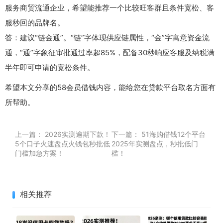
服务商贸流通企业，希望能推荐一个比较旺客群且条件宽松、客
服秒回的品牌名。
答：建议“链金通”。“链”字体现供应链属性，“金”字寓意资金流
通，“通”字象征审批通过率超85%，配备30秒响应客服及纳税满
半年即可申请的宽松条件。
希望本文分享的58会员借钱内容，能给您在贷款平台取名方面有
所帮助。
上一篇：
2026实测逾期下款！
下一篇：
51海购借钱12个平台
5个口子火速盘点火钱包秒批低
2025年实测盘点，秒批低门
门槛加急方案！
槛！
相关推荐