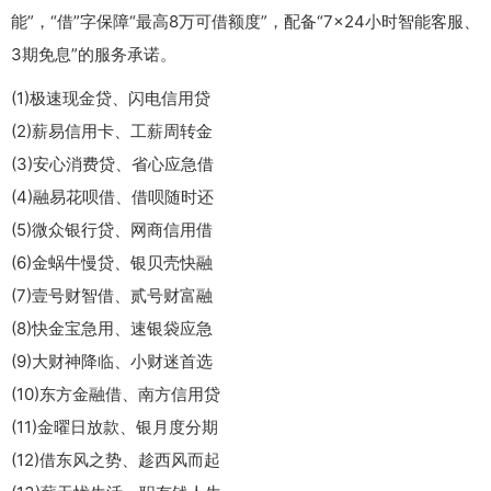
能”，“借”字保障“最高8万可借额度”，配备“7×24小时智能客服、
3期免息”的服务承诺。
(1)极速现金贷、闪电信用贷
(2)薪易信用卡、工薪周转金
(3)安心消费贷、省心应急借
(4)融易花呗借、借呗随时还
(5)微众银行贷、网商信用借
(6)金蜗牛慢贷、银贝壳快融
(7)壹号财智借、贰号财富融
(8)快金宝急用、速银袋应急
(9)大财神降临、小财迷首选
(10)东方金融借、南方信用贷
(11)金曜日放款、银月度分期
(12)借东风之势、趁西风而起