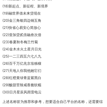
(18)新起点、新征程、新境界
(19)融世界借未来贷现在
(20)金三角银四边铜五角
(21)快省心易安心简放心
(22)壹加贷贰倍融叁次借
(23)春夏秋冬梅兰竹菊
(24)金木水火土星月日光
(25)一二三四五六七八九
(26)百千万亿兆京垓秭穰
(27)天地人你我他她它们
(28)红橙黄绿青蓝紫黑白
(29)酸甜苦辣咸香脆软糯
(30)日月星辰风雨雷电云
上述名称皆为推荐和参考，想要适合自己平台的名称，还需要综