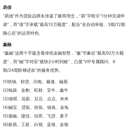
易借
“易借”作为贷款品牌名传递了极简理念，“易”字暗示“1分钟完成申
请”，而“借”字承载“最高15万额度”，配合“全自动审核、3期/12期
随心还”的运营特色。
鑫融
“鑫融”这两个字蕴含着传统金融智慧，“鑫”字象征“最高50万大额
度”，而“融”字对应“最快2小时到账”，凸显“VIP专属顾问、9
期/24期阶梯还款”的服务优势。
(1)快钱、秒贷、闪电、极速、融易
(2)钱袋、金豹、旺财、宝牛、鑫牛
(3)借呗、花薪、豆豆、点点、米米
(4)融宝、贷鼠、快鼠、钱兔、金兔
(5)速融、捷信、信而、飞贷、麦子
(6)薪易、工薪、白领、蓝领、金领