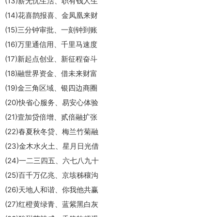
(13)薪无忧生活、职有钱人生
(14)花喜鹊报喜、金凤凰来财
(15)三分钟审批、一刻钟到账
(16)万里通信用、千里马速度
(17)新起点创业、新征程奋斗
(18)融世界资金、借未来财富
(19)金三角区域、银四边商圈
(20)快省心服务、易安心体验
(21)壹加贷倍增、贰倍融扩张
(22)春夏秋冬贷、梅兰竹菊融
(23)金木水火土、星月日光借
(24)一二三四五、六七八九十
(25)百千万亿兆、京垓秭穰沟
(26)天地人和谐、你我他共赢
(27)红橙黄绿青、蓝紫黑白灰