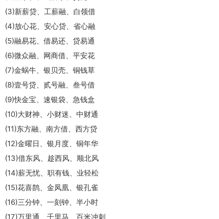
(3)新薪贷、工薪融、白领借
(4)放心花、安心贷、省心融
(5)融易花、借易还、贷易通
(6)微众融、网商借、平安花
(7)金蜗牛、银贝壳、铜钱草
(8)壹号贷、贰号融、叁号借
(9)快金宝、速银袋、急钱盒
(10)大财神、小财迷、中财通
(11)东方融、南方借、西方贷
(12)金曜日、银月度、铜年华
(13)借东风、趁西风、顺北风
(14)薪无忧、职有钱、业轻松
(15)花喜鹊、金凤凰、银孔雀
(16)三分钟、一刻钟、半小时
(17)万里通、千里马、百米冲刺