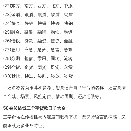
(22)东方、南方、西方、北方、中原
(23)金盾、银盾、铜盾、铁盾、钢盾
(24)快金、快银、快铜、快铁、快钢
(25)融金、融银、融铜、融铁、融钢
(26)借钱、贷款、融资、信贷、金融
(27)急用、应急、急救、急需、急筹
(28)分期、整借、零用、周转、流转
(29)个贷、企贷、团贷、群贷、众贷
(30)秒批、秒过、秒到、秒放、秒贷
上述名称皆为推荐和参考，想要适合自己平台的名称，还需要综
合合规、场景、风控定位、借款周期、还款期限等。
58会员借钱三个字贷款口子大全
三字命名在传播性与内涵度间取得平衡，既保持语言韵律感，又
能承载更多业务特征。