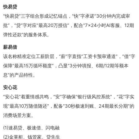
快易贷
“快易贷”三字组合形成记忆锚点，“快”字承诺“30分钟内完成审
批”，“贷”字对应“最高20万授信”，配合“7×24小时AI客服、12期
弹性还款”的服务体系。
薪易借
该名称精准定位工薪阶层，“薪”字直指“工资卡预审通道”，“借”字
保障“最高15万循环额度”，凸显“3分钟填报、6期/12期等额本
息”的产品特性。
安心花
“安心花”着重情感共鸣，“安”字确保“银行级风控系统”，“花”字实
现“最高10万随借随还”，配备“30秒极速到账、24期最长分期”的
消费场景方案。
(1)速易贷、极速借、闪电融
(2)金掌柜、钱管家、贷先生