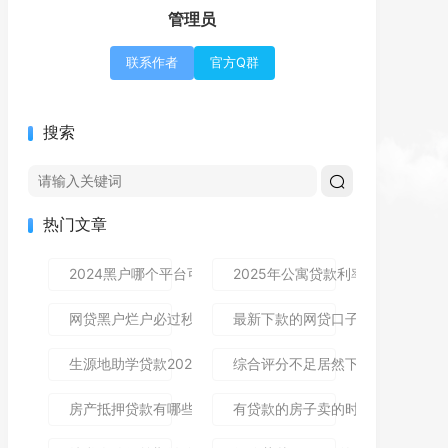
管理员
联系作者
官方Q群
搜索
热门文章
2024黑户哪个平台可以借到钱,隆重介绍5个免审秒批的分享
2025年公寓贷款利率是多少？别
网贷黑户烂户必过秒下款9月高通过率指南！顺便整理这5个
最新下款的网贷口子论坛,全网收
生源地助学贷款2025年发放时间及到账流程详解
综合评分不足居然下款了,简单汇总5
房产抵押贷款有哪些风险？一文讲清所有风险点，新手办理别
有贷款的房子卖的时候贷款怎么处