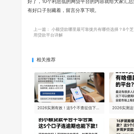
好了，10个利息低的网贷平台的内容就给大家汇
有好口子别藏着，留言分享下呗。
上一篇：
小额贷款哪里最可靠拢共有哪些选择？8个芝
用贷款平台详解
相关推荐
2026实测有效！这5个不查征信下款的APP，无视负债借款5000元超容易通过