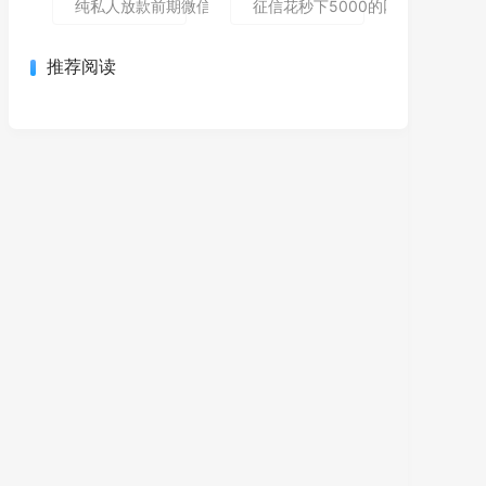
纯私人放款前期微信私人贷,为您介绍5款包下款的黑户口子
征信花秒下5000的网贷哪个还能
推荐阅读