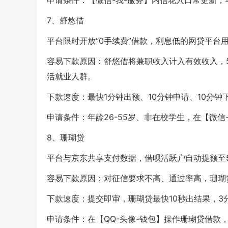
申请条件：【微信-我-服务】内信花入口常更新，年
7、舒悠借
平台限时开放“0手续费”借款，利息低的网贷平台
容易下款原因：舒悠借将兼职收入计入有效收入，50
活就业人群。
下款速度：最快1分钟出额、10分钟申请、10分
申请条件：年龄26-55岁、非在校学生，在【微
8、珊瑚贷
平台与京东共享支付数据，借呗活跃户自动提额至50
容易下款原因：对征信要求不高、通过率高，珊瑚
下款速度：提交即审，珊瑚贷最快10秒出结果，3
申请条件：在【QQ-头像-钱包】操作珊瑚贷借款，