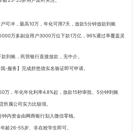
龄23-55岁用户及时关注。
用户可冲，最高10万，年化可用7天，放款5分钟放款到账
00万多副业用户3000万位下款1万亿，96%通过率覆盖灵
钟下款到账，民营银行直接放款，无中介。
信-我-服务】完成舒悠借实名验证即可申请。
万，年化年化利率4.8%起，放款15秒审批、5分钟到账
贷所属公司实力比较强。
分钟内资金由网商银行划入微信零钱。
年龄26-55岁、非在校学生即可。