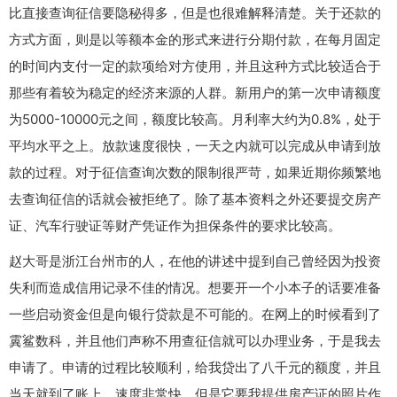
比直接查询征信要隐秘得多，但是也很难解释清楚。关于还款的
方式方面，则是以等额本金的形式来进行分期付款，在每月固定
的时间内支付一定的款项给对方使用，并且这种方式比较适合于
那些有着较为稳定的经济来源的人群。新用户的第一次申请额度
为5000-10000元之间，额度比较高。月利率大约为0.8%，处于
平均水平之上。放款速度很快，一天之内就可以完成从申请到放
款的过程。对于征信查询次数的限制很严苛，如果近期你频繁地
去查询征信的话就会被拒绝了。除了基本资料之外还要提交房产
证、汽车行驶证等财产凭证作为担保条件的要求比较高。
赵大哥是浙江台州市的人，在他的讲述中提到自己曾经因为投资
失利而造成信用记录不佳的情况。想要开一个小本子的话要准备
一些启动资金但是向银行贷款是不可能的。在网上的时候看到了
霬鲨数科，并且他们声称不用查征信就可以办理业务，于是我去
申请了。申请的过程比较顺利，给我贷出了八千元的额度，并且
当天就到了账上，速度非常快。但是它要我提供房产证的照片作