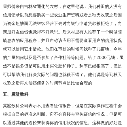
霍师傅来自吉林省通化的农村，在这里他说：我们种田的人没有
信用记录以前想要购买一些农业生产资料或者是秋天收获之后因
为资金短缺而无法继续经营下去时向银行申请贷款被拒绝了，向
亲朋好友借钱也觉得不好意思。后来村里有人推荐了一个叫做陌
毓惠农的应用程序，并且声称该应用不需要查看用户的信用状况
就可以使用它来借款。他们在审核的时候问我种了几亩地、今年
的产量如何以及是否参加了合作社等等问题。给了2000元钱，虽
然不是很多但是可以用来买化肥和种子。利率已经很高了，但是
可以帮助我们解决实际的问题也就很不错了。他们说是等到秋天
收割之后再来偿还债务的时间节点是比较合理的
五、霬鲨数科
霬鲨数科公司表示不用查看征信报告，但是在实际操作过程中会
根据自己的标准来判断。它不会直接去查你征信的情况，但是可
以通过其他的途径来获得你的信用状况的信息。这样做的好处是