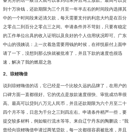
备充分的话一般当天就可以拿到结果并且马上放款。最高可以贷
到十万块钱，还款期限为三个月至一年半左右的时间段内选择其
中的一个时间段来还清欠款，每天需要支付的利息大约是在百分
之零点二到百分之零点三之间。申请条件并不苛刻，只要有稳定
的工作单位出具的收入证明以及良好的个人信用状况即可。广东
中山的强姨说：上一次着急需要用钱的时候，在祥悦薪付上面申
请了一下，没想到那么快就被批准了，并且下款的速度也很迅
速，解决了我的燃眉之急
2、琼鲤嗨借
说到琼鲤嗨借的话，它已经是一个比较久远的品牌了，在用户的
口碑方面一直都很好。它的优点是放款速度很快、审批成功率很
高。最高可以贷到八万元人民币，并且还款期限为六个月至二十
四个月不等，日息为千分之三到四左右。申请条件稍严一些，要
提交较多材料，例如银行流水等等。来自辽宁丹东的陶鹏说：“我
曾经向琼鲤嗨借申请过两笔贷款，每一次都很容易被批准，并且