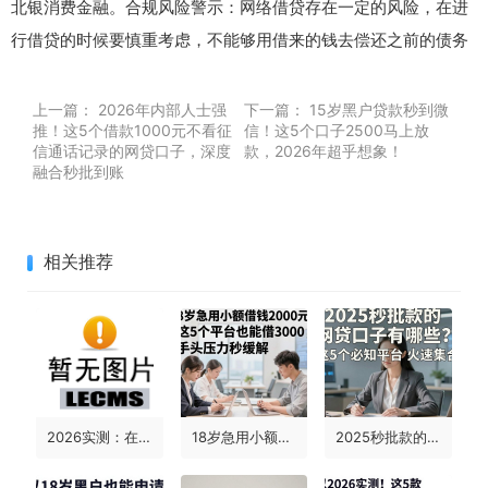
北银消费金融。合规风险警示：网络借贷存在一定的风险，在进
行借贷的时候要慎重考虑，不能够用借来的钱去偿还之前的债务
上一篇：
2026年内部人士强
下一篇：
15岁黑户贷款秒到微
推！这5个借款1000元不看征
信！这5个口子2500马上放
信通话记录的网贷口子，深度
款，2026年超乎想象！
融合秒批到账
相关推荐
2026实测：在哪里借网贷容易借下来？这5个平台借款6000秒到账
18岁急用小额借钱2000元？这5个平台也能借3000，手头压力秒缓解！
2025秒批款的网贷口子有哪些？这5个必知平台火速集合！