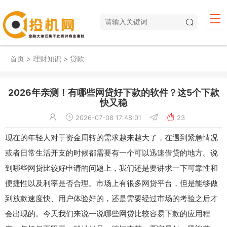
首页
>
理财知识
>
贷款
2026年亲测！有哪些网贷好下款的软件？这5个下款
快又稳
2026-07-08 17:48:01
23
现在的年轻人对于资金周转的需求越来越大了，在遇到紧急情况
或者日常生活开支的时候都需要有一个可以迅速借贷的地方。说
到哪些网贷比较好申请的问题上，我们还是要讲求一下可靠性和
便捷性以及利率是否合理。市场上有很多网贷平台，但是能够做
到放款速度快、用户体验好的，还是需要经过市场的考验之后才
会出现的。今天我们来说一说哪些网贷比较容易下款的应用程