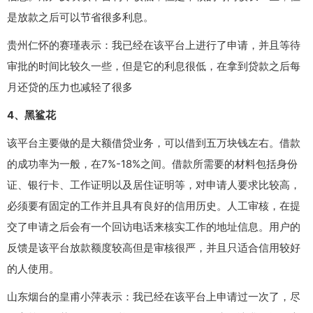
是放款之后可以节省很多利息。
贵州仁怀的赛瑾表示：我已经在该平台上进行了申请，并且等待
审批的时间比较久一些，但是它的利息很低，在拿到贷款之后每
月还贷的压力也减轻了很多
4、黑鲨花
该平台主要做的是大额借贷业务，可以借到五万块钱左右。借款
的成功率为一般，在7%-18%之间。借款所需要的材料包括身份
证、银行卡、工作证明以及居住证明等，对申请人要求比较高，
必须要有固定的工作并且具有良好的信用历史。人工审核，在提
交了申请之后会有一个回访电话来核实工作的地址信息。用户的
反馈是该平台放款额度较高但是审核很严，并且只适合信用较好
的人使用。
山东烟台的皇甫小萍表示：我已经在该平台上申请过一次了，尽