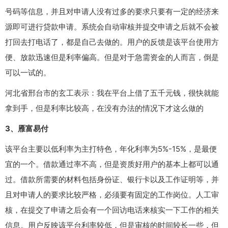
号码等信息，并且对申请人没有过多的要求只要有一定的经济来
源即可进行贷款申请。系统会自动审核并提交申请之后就不会被
打回去打电话了，都是自己去做的。用户的反馈是该平台使用方
便、放款迅速但是利率偏高。但是对于急需资金的人而言，倒是
可以一试的。
河北省邢台市的玄工表示：我在平台上借了五千元钱，很快就能
拿到手，但是利率比较高，在没有办法的情况下才这么做的
3、雁富易付
该平台主要以低利率为主打特色，年化利率为5%-15%，是最便
宜的一个。借款通过率不高，但是资质好用户的基本上都可以通
过。借款所需要的材料包括身份证、银行卡以及工作证明等，并
且对申请人的要求比较严格，必须要有固定的工作岗位。人工审
核，在提交了申请之后会有一个回访电话来核实一下工作的相关
信息。用户反映该平台利率较低，但是审核的时间较长一些，但