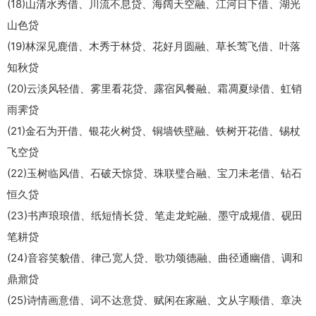
(18)山清水秀借、川流不息贷、海阔天空融、江河日下借、湖光
山色贷
(19)林深见鹿借、木秀于林贷、花好月圆融、草长莺飞借、叶落
知秋贷
(20)云淡风轻借、雾里看花贷、露宿风餐融、霜凋夏绿借、虹销
雨霁贷
(21)金石为开借、银花火树贷、铜墙铁壁融、铁树开花借、锡杖
飞空贷
(22)玉树临风借、石破天惊贷、珠联璧合融、宝刀未老借、钻石
恒久贷
(23)书声琅琅借、纸短情长贷、笔走龙蛇融、墨守成规借、砚田
笔耕贷
(24)音容笑貌借、律己宽人贷、歌功颂德融、曲径通幽借、调和
鼎鼐贷
(25)诗情画意借、词不达意贷、赋闲在家融、文从字顺借、章决