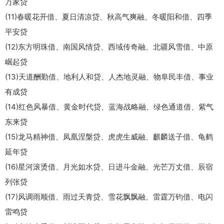
万家贷
(11)春暖花开借、夏日清凉贷、秋高气爽融、冬暖阳和借、四季
平安贷
(12)东方明珠借、南国风情贷、西域传奇融、北疆风雪借、中原
崛起贷
(13)天道酬勤借、地利人和贷、人杰地灵融、物阜民丰借、事业
有成贷
(14)红色风暴借、黄金时代贷、蓝海战略融、绿色通道借、紫气
东来贷
(15)龙马精神借、凤凰涅槃贷、虎虎生威融、麒麟送子借、龟鹤
延年贷
(16)星河滚烫借、月光如水贷、日进斗金融、光芒万丈借、辰宿
列张贷
(17)风调雨顺借、雨过天青贷、雪花飘飘融、雷霆万钧借、电闪
雷鸣贷