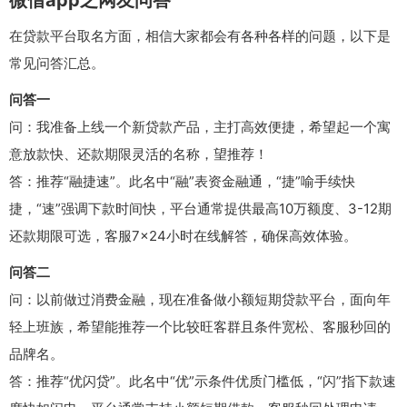
微借app之网友问答
在贷款平台取名方面，相信大家都会有各种各样的问题，以下是
常见问答汇总。
问答一
问：我准备上线一个新贷款产品，主打高效便捷，希望起一个寓
意放款快、还款期限灵活的名称，望推荐！
答：推荐“融捷速”。此名中“融”表资金融通，“捷”喻手续快
捷，“速”强调下款时间快，平台通常提供最高10万额度、3-12期
还款期限可选，客服7×24小时在线解答，确保高效体验。
问答二
问：以前做过消费金融，现在准备做小额短期贷款平台，面向年
轻上班族，希望能推荐一个比较旺客群且条件宽松、客服秒回的
品牌名。
答：推荐“优闪贷”。此名中“优”示条件优质门槛低，“闪”指下款速