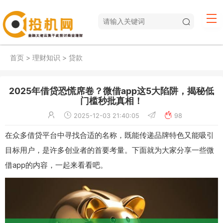
首页
>
理财知识
>
贷款
2025年借贷恐慌席卷？微借app这5大陷阱，揭秘低
门槛秒批真相！
2025-12-03 21:40:05
98
在众多借贷平台中寻找合适的名称，既能传递品牌特色又能吸引
目标用户，是许多创业者的首要考量。下面就为大家分享一些微
借app的内容，一起来看看吧。