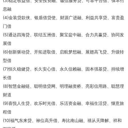
(3)稳定收益借、安全投资融、诚信服务贷、可靠平台借、保本付
息融
(4)金装贷款侠、银盾借贷使、财源广进融、利益共享贷、富贵盈
门借
(5)通达四海贷、联结五洲借、聚宝盆中融、合力共赢贷、协同发
展借
(6)创新驱动贷、开拓进取借、启航梦想融、展翅高飞贷、升级转
型借
(7)恒久稳健贷、长久安心借、永久信赖融、固本强基贷、持续增
长借
(8)智慧金融链、聪明借贷网、明理融资桥、亮彩信用路、聪慧理
财道
(9)喜悦人生贷、欢乐时光借、乐活资金融、幸福生活贷、惬意旅
程借
(10)福气东来贷、禄位高升借、寿比南山融、禧从天降解、祥和