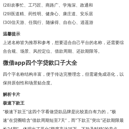
(28)农事忙、工巧匠、商路广、学海深、政通和
(29)医道精、药性明、健身心、康庄道、安乐居
(30)信天游、任我行、随缘得、自在心、逍遥游
温馨提示
上述名称皆为推荐和参考，想要适合自己平台的名称，还需要综
合合规、场景、风控定位、借款周期、还款期限等。
微借app四个字贷款口子大全
四个字名称结构丰富，便于传达完整理念，但需避免成语化，以
保持原创性和场景贴合度。
解析卡片
极速下款王
“极速下款王”这四个字看做贷款品牌是比较直白有力的，“极
速”在贷圈暗含“借款周期短至7天”，而“下款王”突出“还款期限最
长24期”，体现出了平台“额度高达15万、下款及时稳”的卖点。