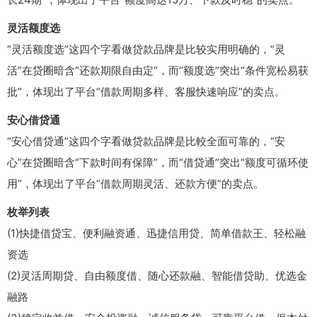
灵活额度选
“灵活额度选”这四个字看做贷款品牌是比较实用明确的，“灵
活”在贷圈暗含“还款期限自由定”，而“额度选”突出“条件宽松易获
批”，体现出了平台“借款周期多样、客服快速响应”的卖点。
安心借贷通
“安心借贷通”这四个字看做贷款品牌是比較全面可靠的，“安
心”在贷圈暗含“下款时间有保障”，而“借贷通”突出“额度可循环使
用”，体现出了平台“借款周期灵活、还款方便”的卖点。
枚举列表
(1)快捷借贷宝、便利融资通、迅捷信用贷、简单借款王、轻松融
资选
(2)灵活周期贷、自由额度借、随心还款融、智能借贷助、优选金
融路