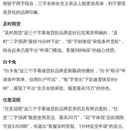
相较于两字组合，三字名称在含义表达上能更加具体，利于塑造
差异化的品牌印象。
及时雨贷
“及时雨贷”这三个字看做贷款品牌是好记且寓意明确的，“及
时”二字强调“最快15分钟下款”，“雨”字则体现“审批条件宽松”，
组合起来凸显平台“申请门槛低、客服5秒响应”的核心优势。
白卡兔
“白卡兔”这三个字看做贷款品牌是新颖易传播的，“白卡”暗示“申
请条件简单、信用白户可试”，“兔”字突出“下款速度快至8分
钟”，展现了平台“全天在线审批、额度最高15万”的特色。
任意花呗
“任意花呗”这三个字看做贷款品牌是亲切且有辨识度的，“任
意”二字强调“额度使用灵活、最高20万”，“花”字体现“还款期限
可选3/6/9期”，传递出“客服实时答疑、1分钟提交申请”的卖点。