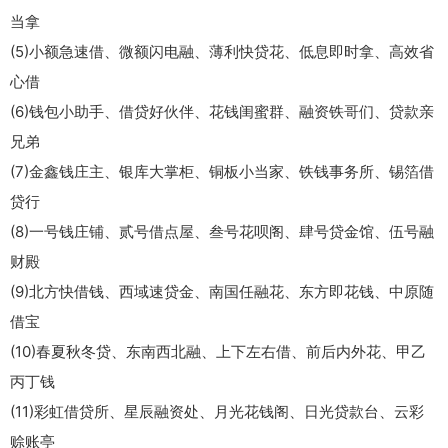
当拿
(5)小额急速借、微额闪电融、薄利快贷花、低息即时拿、高效省
心借
(6)钱包小助手、借贷好伙伴、花钱闺蜜群、融资铁哥们、贷款亲
兄弟
(7)金鑫钱庄主、银库大掌柜、铜板小当家、铁钱事务所、锡箔借
贷行
(8)一号钱庄铺、贰号借点屋、叁号花呗阁、肆号贷金馆、伍号融
财殿
(9)北方快借钱、西域速贷金、南国任融花、东方即花钱、中原随
借宝
(10)春夏秋冬贷、东南西北融、上下左右借、前后内外花、甲乙
丙丁钱
(11)彩虹借贷所、星辰融资处、月光花钱阁、日光贷款台、云彩
赊账亭