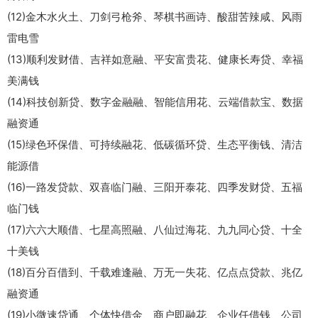
(12)金木水火土、刀剑弓枪斧、琴棋书画诗、酸甜苦辣咸、风雨
雷电雪
(13)顺利发财借、吉祥如意融、平安富贵花、健康长寿贷、幸福
美满钱
(14)科技创新贷、数字金融融、智能信用花、云端借款宝、数据
融资通
(15)绿色环保借、可持续融花、低碳循环贷、生态平衡钱、清洁
能源借
(16)一路发贷款、双喜临门融、三阳开泰花、四季发财贷、五福
临门钱
(17)六六大顺借、七星高照融、八仙过海花、九九同心贷、十全
十美钱
(18)百分百借到、千载难逢融、万无一失花、亿点点贷款、兆亿
融资通
(19)小微速贷通、个体快借金、商户即融花、企业任借钱、公司