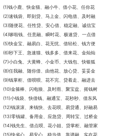
(1)钱小鹿、快金猫、融小牛、借小花、任你花
(2)速钱袋、即刻贷、马上金、闪电借、及时融
(3)随便花、任性贷、安心借、稳定融、诚信宝
(4)哆啦钱、任意融、瞬时花、极速贷、一点借
(5)快金宝、融易白、花无忧、借轻松、钱方便
(6)秒下王、急速猫、钱多多、借来花、金灿灿
(7)小白兔、大黄蜂、小金币、大钱包、快银狐
(8)任我融、随你借、由他花、放心贷、妥妥金
(9)钱掌柜、借呗呗、花不完、贷着走、融进去
(10)金箍棒、闪电狼、及时雨、聚宝盆、摇钱树
(11)小钱袋、快借钱、融通宝、花秒秒、借东风
(12)钱滚滚、来钱快、去花呗、易贷通、好融易
(13)零钱罐、备用金、应急贷、周转宝、过桥金
(14)钱先生、借点呗、花小姐、贷掌柜、融管家
(15)快省心、易安心、稳当借、靠谱融、实在花