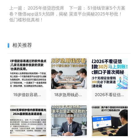
上一篇：
2025年借贷恐慌席
下一篇：
51借钱管家5个方案
卷？微借app这5大陷阱，揭秘
渠道平台揭秘2025年秒批！
低门槛秒批真相！
相关推荐
19岁借款容易通过的软件盘点！这几家无视查秒放款的贷款平台真的实用
18岁急用钱必看！这5个不看征信秒下款的借款平台，18岁也能轻松贷
2026不看征信借款30万马上到账！大额口子首次揭秘，这5个无视征信借钱6000元必下款渠道速速收藏