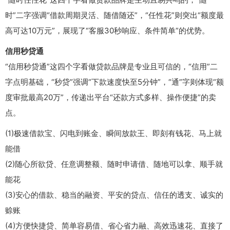
时”二字强调“借款周期灵活、随借随还”，“任性花”则突出“额度最
高可达10万元”，展现了“客服30秒响应、条件简单”的优势。
信用秒贷通
“信用秒贷通”这四个字看做贷款品牌是专业且可信的，“信用”二
字点明基础，“秒贷”强调“下款速度快至5分钟”，“通”字则体现“额
度审批最高20万”，传递出平台“还款方式多样、操作便捷”的卖
点。
(1)极速借款宝、闪电到账金、瞬间放款王、即刻有钱花、马上就
能借
(2)随心所欲贷、任意调整额、随时申请借、随地可以拿、顺手就
能花
(3)安心的借款、稳当的融资、平安的贷点、信任的透支、诚实的
赊账
(4)方便快捷贷、简单容易借、省心省力融、高效迅速花、直接了