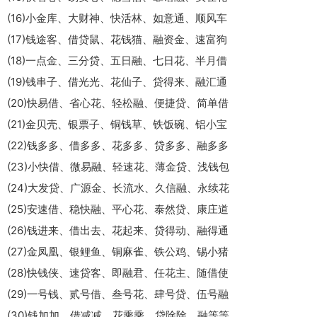
(16)小金库、大财神、快活林、如意通、顺风车
(17)钱途客、借贷鼠、花钱猫、融资金、速富狗
(18)一点金、三分贷、五日融、七日花、半月借
(19)钱串子、借光光、花仙子、贷得来、融汇通
(20)快易借、省心花、轻松融、便捷贷、简单借
(21)金贝壳、银票子、铜钱草、铁饭碗、铝小宝
(22)钱多多、借多多、花多多、贷多多、融多多
(23)小快借、微易融、轻速花、薄金贷、浅钱包
(24)大发贷、广源金、长流水、久信融、永续花
(25)安速借、稳快融、平心花、泰然贷、康庄道
(26)钱进来、借出去、花起来、贷得动、融得通
(27)金凤凰、银鲤鱼、铜麻雀、铁公鸡、锡小猪
(28)快钱侠、速贷客、即融君、任花主、随借使
(29)一号钱、贰号借、叁号花、肆号贷、伍号融
(30)钱加加、借减减、花乘乘、贷除除、融等等