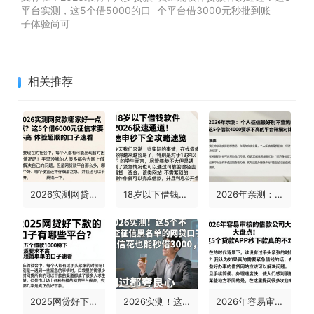
平台实测，这5个借5000的口
个平台借3000元秒批到账
子体验尚可
相关推荐
2026实测网贷款哪家好一点？这5个借6000元征信要求不高、体验超顺的口子速看
18岁以下借钱软件2026极速通道！速申秒下全攻略速览
2026年亲测：个人征信最好别不查询！这5个借款4000要求不高的平台详细对比
2025网贷好下款的口子有哪些平台？这五个借款1000稳下、资质要求不高、流程简单的口子速看
2026实测！这5个不查征信黑名单的网贷口子，征信花也能秒借3000，用过都夸良心
2026年容易审核的借款公司大盘点！这5个贷款APP秒下款真的不难