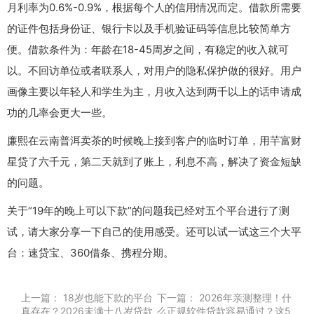
月利率为0.6%-0.9%，根据每个人的信用情况而定。借款所需要
的证件包括身份证、银行卡以及手机验证码等信息比较简单方
便。借款条件为：年龄在18-45周岁之间，有稳定的收入就可
以。不回访单位或者联系人，对用户的隐私保护做的很好。用户
画像主要以年轻人和学生为主，月收入达到两千以上的话申请成
功的几率会更大一些。
廉熙在云南普洱卖茶的时候晚上接到客户的临时订单，用芉富财
星贷了六千元，第二天就到了账上，利息不高，解决了资金短缺
的问题。
关于“19年的晚上可以下款”的问题我已经对五个平台进行了测
试，请大家分享一下自己的使用感受。还可以试一试这三个大平
台：速贷宝、360借条、携程分期。
上一篇：
18岁也能下款的平台
下一篇：
2026年亲测整理！什
真存在？2026未满十八岁贷款
么正规软件贷款容易通过？这5