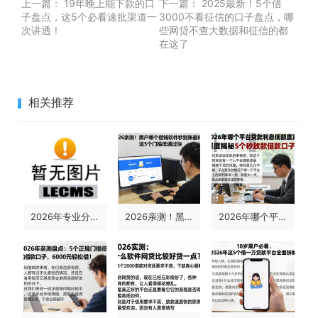
上一篇：
19年晚上能下款的口
下一篇：
2025最新！5个借
子盘点，这5个必看速批渠道一
3000不看征信的口子盘点，哪
次讲透！
些网贷不查大数据和征信的都
在这了
相关推荐
2026年专业分析：哪家平台是正规贷款的？今日盘点额度最高的五个平台
2026亲测！黑户哪个借钱软件秒到账最好？这5个门槛低通过快
2026年哪个平台贷款利息低额度高？深度揭秘5个秒放款借款口子！