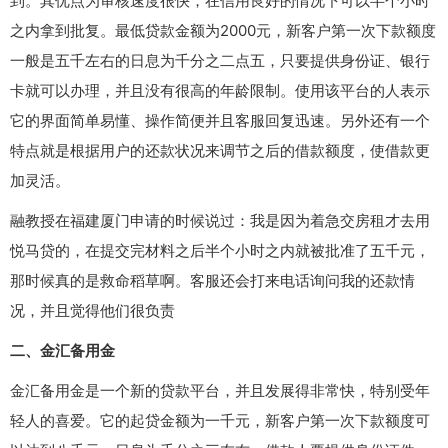
到。其优点为审核速度很快，在信用良好的情况下可以半个小时
之内拿到批复。最低贷款金额为2000元，新客户第一次下款额度
一般是五千左右的日息为千分之二点五，只要提供身份证、银行
卡就可以办理，并且没有很高的年龄限制。使用该平台的人表示
它的界面简单易懂、操作简便并且客服回复迅速。另外还有一个
特点就是根据用户的还款状况来调节之后的借款额度，使借款更
加灵活。
融教授在福建厦门申请的时候说过：我是因为着急交房租才去用
悦马贷的，在提交完材料之后半个小时之内就被批准了五千元，
那时候真的是救命稻草啊。客服还会打来电话询问我的还款情
况，并且觉得他们很负责
二、金汇备用金
金汇备用金是一个新的贷款平台，并且发展得非常快，特别受年
轻人的喜爱。它的起贷金额为一千元，新客户第一次下款额度可